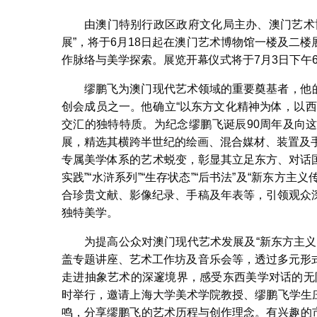
由澳门特别行政区政府文化局主办、澳门艺术
展”，将于6月18日起在澳门艺术博物馆一楼及二
作脉络与美学探索。展览开幕仪式将于7月3日下午6
缪鹏飞为澳门现代艺术领域的重要奠基者，他的
创会成员之一。他确立“以东方文化精神为体，以
交汇的独特特质。为纪念缪鹏飞诞辰90周年及向
展，精选其横跨半世纪的绘画、混合媒材、装置及
专属美学体系的艺术蜕变，彰显其立足东方、对话国
实践”“水浒系列”“生存状态”“后书法”及“新东方
合珍贵文献、影像纪录、手稿及年表等，引领观众
独特美学。
为提高公众对澳门现代艺术发展及“新东方主
盖专题讲座、艺术工作坊及音乐会等，透过多元形
走进抽象艺术的深邃境界，感受东西美学对话的无限
时举行，邀请上海大学美术学院教授、缪鹏飞学生庄
鸣，分享缪鹏飞的艺术历程与创作理念。有兴趣的市