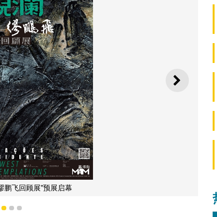
下一则
古代婚礼（作者：缪鹏飞）
1
2
3