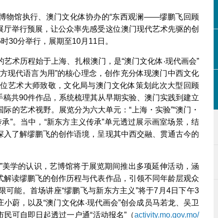
博物馆执行、澳门文化体协办的“东西观澜——缪鹏飞回顾
楼展厅举行预展，让公众率先感受这位澳门现代艺术先驱的创
时30分举行，展期至10月11日。
艺术历程始于上海、扎根澳门，是“澳门文化体‧现代画会”
西方现代语言为用”的核心理念，创作充分体现澳门中西文化
这位艺术大师致敬，文化局与澳门文化体策划此次大型回顾
手稿共90件作品，系统梳理其从早期实验、澳门实践到建立
际的艺术视野。展览分为六大单元：“上海・实验”“澳门・
主义传承”。当中，“新东方主义传承”单元透过展示画室场景，结
深入了解缪鹏飞的创作语境，呈现其中西交融、贯通古今的
义”美学的认识，艺博馆将于展览期间推出多项延伸活动，涵
式解读缪鹏飞的创作历程与代表作品，引领不同年龄层观众
可能。首场讲座“缪鹏飞与新东方主义”将于7月4日下午3
小蔚，以及“澳门文化体‧现代画会”创会成员马若龙、吴卫
民可自即日起透过一户通“活动报名”（
activity.mo.gov.mo/