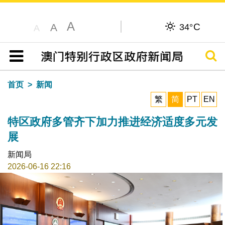
A
C
A
34°
A
搜寻
目录
首页
新闻
繁
简
PT
EN
特区政府多管齐下加力推进经济适度多元发
展
新闻局
2026-06-16 22:16