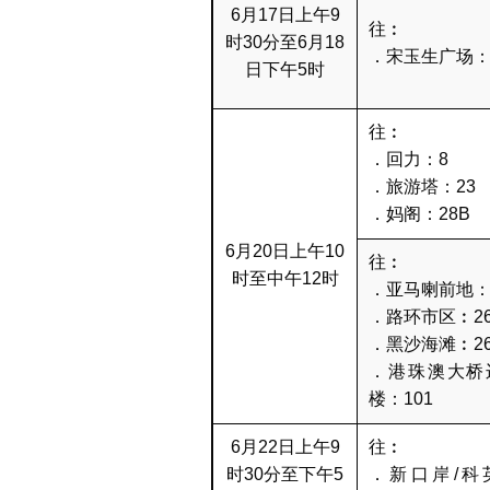
6月17日上午9
往︰
时30分至6月18
．宋玉生广场：
日下午5时
往︰
．回力：8
．旅游塔：23
．妈阁：28B
6月20日上午10
往︰
时至中午12时
．亚马喇前地：
．路环市区︰2
．黑沙海滩︰2
．港珠澳大桥
楼：101
6月22日上午9
往︰
时30分至下午5
．新口岸/科