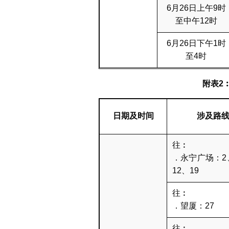
6月26日上午9时
至中午12时
6月26日下午1时
至4时
附表
2
日期及时间
涉及路
往︰
．永宁广场：2
12、19
往︰
．望厦：27
往︰