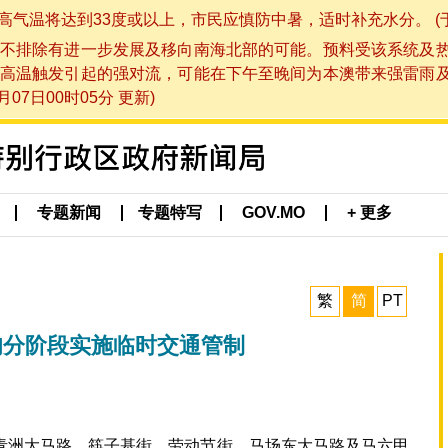
将达到33度或以上，市民应慎防中暑，适时补充水分。 (于 202
不排除有进一步发展及移向南海北部的可能。预料受该系统及
高温触发引起的强对流，可能在下午至晚间为本澳带来强雷雨
07日00时05分 更新)
专题新闻
专题特写
GOV.MO
+ 更多
繁
简
PT
旬分阶段实施临时交通管制
青洲大马路、筷子基街、劳动节街、马场东大马路及马六甲