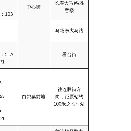
长寿大马路/胜
中心街
意楼
：103
马场东大马路
：51A
看台街
P1
A
往连胜街方
8A
白鸽巢前地
向，距原站约
100米之临时站
9
26