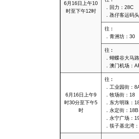
6月16日上午10
．回力：28C
时至下午12时
．氹仔客运码头
往︰
．青洲坊：30
往︰
．蝴蝶谷大马路
．澳门机场：A
往︰
．工业园街：8
6月16日上午9
．牧场街：18
时30分至下午5
．东方明珠：1
时
．永定街：18B
．永宁广场：1
．筷子基北湾：