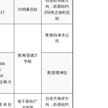
往连胜马路方
向，距原站约
白鸽巢总站
17
250米之临时总
站
青洲/自来水公
司
青洲/圣德兰
学校
8A
6
青茂/青洲坊
6A
边检大
往东方海岸方
筷子基街/广
英布拉
向，距原站约
大中学