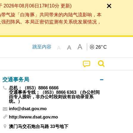
6年08月06日17时10分 更新)
热带气旋「白海豚」共同带来的内陆气流影响，本
及强烈阵风。本局正密切监测有关系统发展情况，
A
A
跳至内容
26°
C
A
交通事务局
总机：（853）8866 6666
交通事务专线：（853）8866 6363 （办公时间
由专人接听，非办公时段则设有自动录音系
统。）
info@dsat.gov.mo
http://www.dsat.gov.mo
澳门马交石炮台马路 33号地下