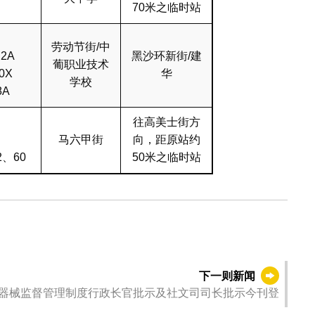
70米之临时站
劳动节街/中
2A
黑沙环新街/建
葡职业技术
0X
华
学校
8A
往高美士街方
马六甲街
向，距原站约
、60
50米之临时站
下一则新闻
器械监督管理制度行政长官批示及社文司司长批示今刊登