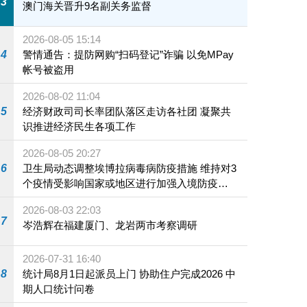
3
澳门海关晋升9名副关务监督
2026-08-05 15:14
4
警情通告：提防网购“扫码登记”诈骗 以免MPay
帐号被盗用
2026-08-02 11:04
5
经济财政司司长率团队落区走访各社团 凝聚共
识推进经济民生各项工作
2026-08-05 20:27
6
卫生局动态调整埃博拉病毒病防疫措施 维持对3
个疫情受影响国家或地区进行加强入境防疫措
施
2026-08-03 22:03
7
岑浩辉在福建厦门、龙岩两市考察调研
2026-07-31 16:40
8
统计局8月1日起派员上门 协助住户完成2026 中
期人口统计问卷