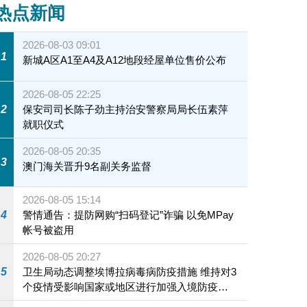
热点新闻
2026-08-03 09:01
1
新城A区A1至A4及A12地段经屋单位售价公布
2026-08-05 22:25
2
保安司司长陈子劲主持治安警察局局长伍素萍
就职仪式
2026-08-05 20:35
3
澳门海关晋升9名副关务监督
2026-08-05 15:14
4
警情通告：提防网购“扫码登记”诈骗 以免MPay
帐号被盗用
2026-08-05 20:27
5
卫生局动态调整埃博拉病毒病防疫措施 维持对3
个疫情受影响国家或地区进行加强入境防疫措
施