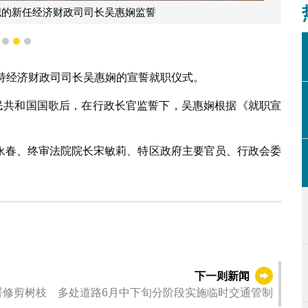
职的新任经济财政司司长吴惠娴监誓
1
2
3
持经济财政司司长吴惠娴的宣誓就职仪式。
人民共和国国歌后，在行政长官监誓下，吴惠娴根据《就职宣
永春、终审法院院长宋敏莉、特区政府主要官员、行政会委
下一则新闻
署修剪树枝 多处道路6月中下旬分阶段实施临时交通管制