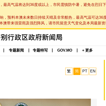
高气温将达到36度或以上，市民需慎防中暑，避免在烈日下进行户
响，预料本澳未来数日持续天晴及非常酷热，最高气温可达36
带来强雷雨及强烈阵风，请市民留意天气变化及本局最新资讯。(于 2
专题新闻
专题特写
GOV.MO
+ 更多
繁
简
PT
EN