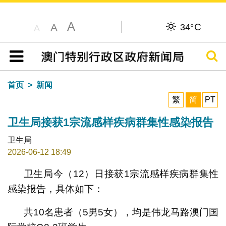
A
C
A
34°
A
搜寻
目录
首页
新闻
繁
简
PT
卫生局接获1宗流感样疾病群集性感染报告
卫生局
2026-06-12 18:49
卫生局今（12）日接获1宗流感样疾病群集性
感染报告，具体如下：
共10名患者（5男5女），均是伟龙马路澳门国