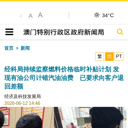
A
C
A
34°
A
搜寻
目录
首页
新闻
繁
简
PT
经科局持续监察燃料价格临时补贴计划 发
现有油公司计错汽油油费 已要求向客户退
回差额
经济及科技发展局
2026-06-12 14:46