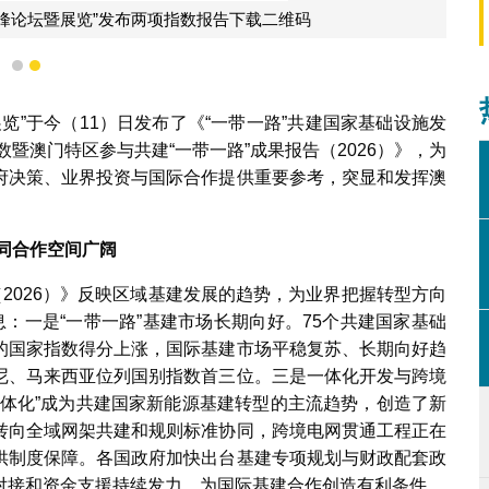
高峰论坛暨展览”发布两项指数报告下载二维码
1
2
览”于今（11）日发布了《“一带一路”共建国家基础设施发
数暨澳门特区参与共建“一带一路”成果报告（2026）》，为
府决策、业界投资与国际合作提供重要参考，突显和发挥澳
同合作空间广阔
（2026）》反映区域基建发展的趋势，为业界把握转型方向
：一是“一带一路”基建市场长期向好。75个共建国家基础
的国家指数得分上涨，国际基建市场平稳复苏、长期向好趋
尼、马来西亚位列国别指数首三位。三是一体化开发与跨境
一体化”成为共建国家新能源基建转型的主流趋势，创造了新
转向全域网架共建和规则标准协同，跨境电网贯通工程正在
供制度保障。各国政府加快出台基建专项规划与财政配套政
对接和资金支援持续发力，为国际基建合作创造有利条件。