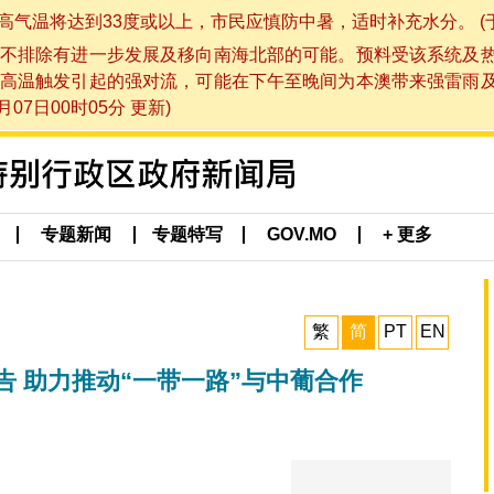
将达到33度或以上，市民应慎防中暑，适时补充水分。 (于 202
不排除有进一步发展及移向南海北部的可能。预料受该系统及
高温触发引起的强对流，可能在下午至晚间为本澳带来强雷雨
07日00时05分 更新)
专题新闻
专题特写
GOV.MO
+ 更多
繁
简
PT
EN
告 助力推动“一带一路”与中葡合作