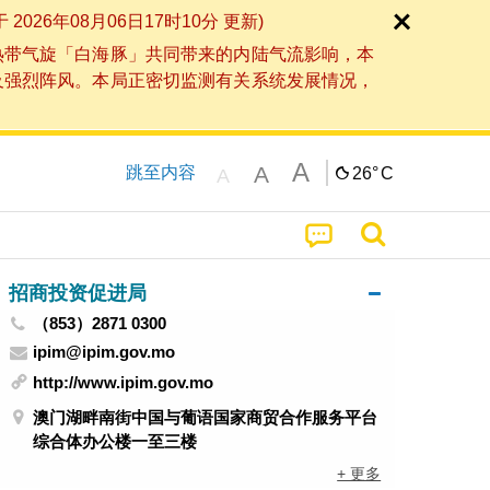
6年08月06日17时10分 更新)
热带气旋「白海豚」共同带来的内陆气流影响，本
及强烈阵风。本局正密切监测有关系统发展情况，
A
A
跳至内容
26°
C
A
招商投资促进局
（853）2871 0300
ipim@ipim.gov.mo
http://www.ipim.gov.mo
澳门湖畔南街中国与葡语国家商贸合作服务平台
综合体办公楼一至三楼
+ 更多