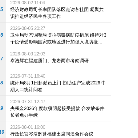
2026-08-02 11:04
5
经济财政司司长率团队落区走访各社团 凝聚共
识推进经济民生各项工作
2026-08-05 20:27
6
卫生局动态调整埃博拉病毒病防疫措施 维持对3
个疫情受影响国家或地区进行加强入境防疫措
施
2026-08-03 22:03
7
岑浩辉在福建厦门、龙岩两市考察调研
2026-07-31 16:40
8
统计局8月1日起派员上门 协助住户完成2026 中
期人口统计问卷
2026-07-31 12:47
9
央积金2026年度款项明起接受提款 合发放条件
长者免办手续
2026-08-01 16:00
10
行政长官岑浩辉赴福建出席闽澳合作会议