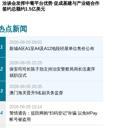
洽谈会发挥中葡平台优势 促成基建与产业链合作
签约总额约1.5亿美元
热点新闻
2026-08-03 09:01
1
新城A区A1至A4及A12地段经屋单位售价公布
2026-08-05 22:25
2
保安司司长陈子劲主持治安警察局局长伍素萍
就职仪式
2026-08-05 20:35
3
澳门海关晋升9名副关务监督
2026-08-05 15:14
4
警情通告：提防网购“扫码登记”诈骗 以免MPay
帐号被盗用