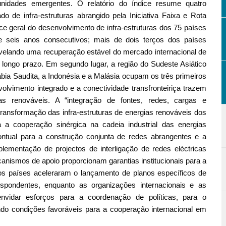
unidades emergentes. O relatório do índice resume quatro
o de infra-estruturas abrangido pela Iniciativa Faixa e Rota
ce geral do desenvolvimento de infra-estruturas dos 75 países
te seis anos consecutivos; mais de dois terços dos países
velando uma recuperação estável do mercado internacional de
a longo prazo. Em segundo lugar, a região do Sudeste Asiático
ábia Saudita, a Indonésia e a Malásia ocupam os três primeiros
volvimento integrado e a conectividade transfronteiriça trazem
as renováveis. A “integração de fontes, redes, cargas e
ansformação das infra-estruturas de energias renováveis dos
 a cooperação sinérgica na cadeia industrial das energias
ontual para a construção conjunta de redes abrangentes e a
ementação de projectos de interligação de redes eléctricas
ecanismos de apoio proporcionam garantias institucionais para a
os países aceleraram o lançamento de planos específicos de
rrespondentes, enquanto as organizações internacionais e as
nvidar esforços para a coordenação de políticas, para o
ando condições favoráveis para a cooperação internacional em