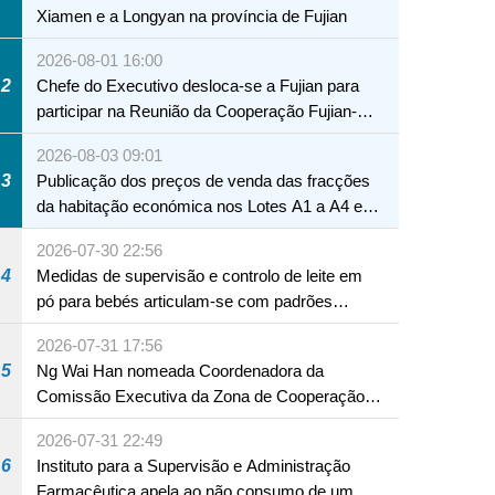
Xiamen e a Longyan na província de Fujian
2026-08-01 16:00
2
Chefe do Executivo desloca-se a Fujian para
participar na Reunião da Cooperação Fujian-
Macau
2026-08-03 09:01
3
Publicação dos preços de venda das fracções
da habitação económica nos Lotes A1 a A4 e
A12 da Zona A dos Novos Aterros
2026-07-30 22:56
4
Medidas de supervisão e controlo de leite em
pó para bebés articulam-se com padrões
internacionais Serviços interdepartamentais
2026-07-31 17:56
envidam esforços para assegurar a saúde dos
5
Ng Wai Han nomeada Coordenadora da
bebés e crianças, assim como a segurança
Comissão Executiva da Zona de Cooperação
alimentar
Aprofundada entre Guangdong e Macau em
2026-07-31 22:49
Hengqin
6
Instituto para a Supervisão e Administração
Farmacêutica apela ao não consumo de um