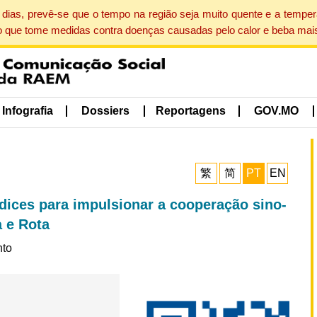
dias, prevê-se que o tempo na região seja muito quente e a tempe
o que tome medidas contra doenças causadas pelo calor e beba mais
Infografia
Dossiers
Reportagens
GOV.MO
繁
简
PT
EN
índices para impulsionar a cooperação sino-
a e Rota
nto