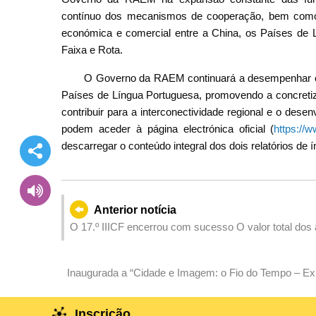
contínuo dos mecanismos de cooperação, bem como o
económica e comercial entre a China, os Países de L
Faixa e Rota.
O Governo da RAEM continuará a desempenhar o 
Países de Língua Portuguesa, promovendo a concretiza
contribuir para a interconectividade regional e o dese
podem aceder à página electrónica oficial (
https://
descarregar o conteúdo integral dos dois relatórios de í
Anterior notícia
O 17.º IIICF encerrou com sucesso O valor total dos 
americanos, capacitando a internacionalização das empresas de marca e cone
negócio na cadeia industrial global de infra-estruturas
Inaugurada a “Cidade e Imagem: o Fio do Tempo – Ex
Macau”, apresentando imagens históricas e contempo
um século
Inscrição