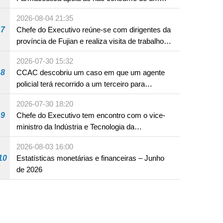
produto com substâncias medicamentosas
2026-08-04 21:35
ocidentais
7
Chefe do Executivo reúne-se com dirigentes da
província de Fujian e realiza visita de trabalho
em Fuzhou
2026-07-30 15:32
8
CCAC descobriu um caso em que um agente
policial terá recorrido a um terceiro para
assumir por si a culpa na sequência de uma
2026-07-30 18:20
infracção rodoviária
9
Chefe do Executivo tem encontro com o vice-
ministro da Indústria e Tecnologia da
Informação
2026-08-03 16:00
10
Estatísticas monetárias e financeiras – Junho
de 2026