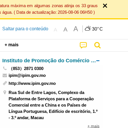
ratura máxima em algumas zonas atinja os 33 graus
 água. ( Data de actualização: 2026-08-06 06H50 )
A
A
Saltar para o conteúdo
30°
C
A
+ mais
Instituto de Promoção do Comércio e do Investimento
（853）2871 0300
ipim@ipim.gov.mo
http://www.ipim.gov.mo
Rua Sul de Entre Lagos, Complexo da
Plataforma de Serviços para a Cooperação
Comercial entre a China e os Países de
Língua Portuguesa, Edifício de escritório, 1.º
- 3.º andar, Macau
+ mais