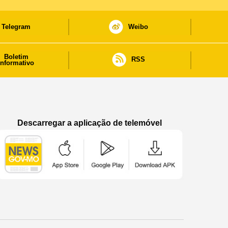
Telegram
Weibo
Boletim
RSS
informativo
Descarregar a aplicação de telemóvel
Aplicação de telemóvel “Notícias do Governo
Aplicação de telemóvel “Notícia
Aplicação de telem