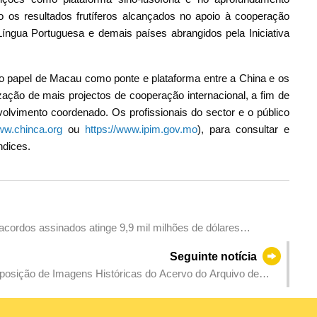
s resultados frutíferos alcançados no apoio à cooperação
íngua Portuguesa e demais países abrangidos pela Iniciativa
papel de Macau como ponte e plataforma entre a China e os
ção de mais projectos de cooperação internacional, a fim de
nvolvimento coordenado. Os profissionais do sector e o público
www.chinca.org
ou
https://www.ipim.gov.mo
), para consultar e
ndices.
acordos assinados atinge 9,9 mil milhões de dólares
ctando-se às oportunidades de
Seguinte notícia
posição de Imagens Históricas do Acervo do Arquivo de
râneas que reflectem a transformação da cidade ao longo de