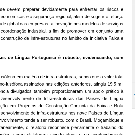
 se devem preparar devidamente para enfrentar os riscos e
s económicas e a segurança regional, além de sugerir o reforço
idade global das empresas, a inovação nos modelos de serviços
coordenação industrial, a fim de promover em conjunto uma
onstrução de infra-estruturas no âmbito da Iniciativa Faixa e
íses de Língua Portuguesa é robusto, evidenciando, com
usófona em matéria de infra-estruturas, sendo que o valor total
o-lusófona assinados nas edições anteriores, atingiu 19,5 mil
ência divulgados também proporcionaram um apoio prático à
Desenvolvimento de Infra-estruturas dos Países de Língua
ação em Projectos de Construção Conjunta da Faixa e Rota
desenvolvimento de infra-estruturas nos nove Países de Língua
nvolvimento tende a ser robusto, com o Brasil, Moçambique e
taneamente, o relatório reconhece plenamente o trabalho do
ões como plataforma sino-lusófona e no aprofundamento