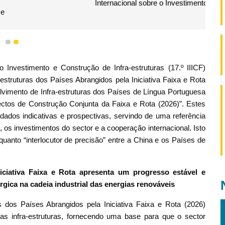
mento e Construção de Infra-estruturas
1
2
 Investimento e Construção de Infra-estruturas (17.º IIICF)
-estruturas dos Países Abrangidos pela Iniciativa Faixa e Rota
olvimento de Infra-estruturas dos Países de Língua Portuguesa
ctos de Construção Conjunta da Faixa e Rota (2026)”. Estes
ados indicativas e prospectivas, servindo de uma referência
os investimentos do sector e a cooperação internacional. Isto
nto “interlocutor de precisão” entre a China e os Países de
iciativa Faixa e Rota apresenta um progresso estável e
gica na cadeia industrial das energias renováveis
s dos Países Abrangidos pela Iniciativa Faixa e Rota (2026)
das infra-estruturas, fornecendo uma base para que o sector