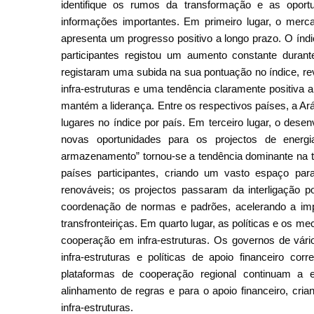
identifique os rumos da transformação e as oport
informações importantes. Em primeiro lugar, o mercad
apresenta um progresso positivo a longo prazo. O índi
participantes registou um aumento constante duran
registaram uma subida na sua pontuação no índice, re
infra-estruturas e uma tendência claramente positiva 
mantém a liderança. Entre os respectivos países, a Ar
lugares no índice por país. Em terceiro lugar, o desen
novas oportunidades para os projectos de energi
armazenamento” tornou-se a tendência dominante na tr
países participantes, criando um vasto espaço para
renováveis; os projectos passaram da interligação p
coordenação de normas e padrões, acelerando a impl
transfronteiriças. Em quarto lugar, as políticas e os m
cooperação em infra-estruturas. Os governos de vári
infra-estruturas e políticas de apoio financeiro co
plataformas de cooperação regional continuam a e
alinhamento de regras e para o apoio financeiro, cri
infra-estruturas.