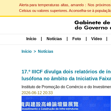
Alerta para temperaturas altas, amarelo：Nos próximos 
Celsius ou valores superiores. Aconselha-se à populaçã
Início
Notícias
Foto
Vídeo
Início
Notícias
17.º IIICF divulga dois relatórios de 
lusófona no âmbito da Iniciativa Faix
Instituto de Promoção do Comércio e do Investime
2026-06-12 20:33