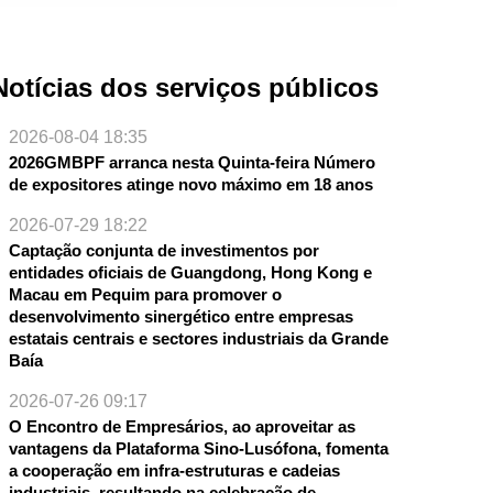
Notícias dos serviços públicos
2026-08-04 18:35
2026GMBPF arranca nesta Quinta-feira Número
de expositores atinge novo máximo em 18 anos
2026-07-29 18:22
Captação conjunta de investimentos por
NTE
entidades oficiais de Guangdong, Hong Kong e
Macau em Pequim para promover o
desenvolvimento sinergético entre empresas
estatais centrais e sectores industriais da Grande
Baía
2026-07-26 09:17
O Encontro de Empresários, ao aproveitar as
vantagens da Plataforma Sino-Lusófona, fomenta
a cooperação em infra-estruturas e cadeias
industriais, resultando na celebração de