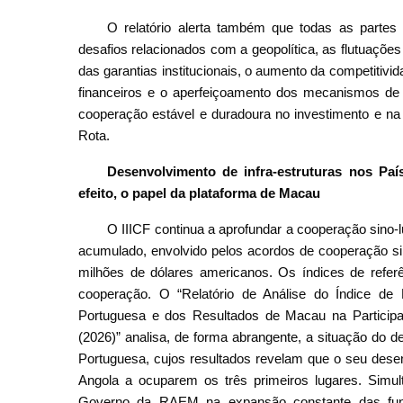
O relatório alerta também que todas as partes
desafios relacionados com a geopolítica, as flutuaçõe
das garantias institucionais, o aumento da competitiv
financeiros e o aperfeiçoamento dos mecanismos de 
cooperação estável e duradoura no investimento e na c
Rota.
Desenvolvimento de infra-estruturas nos Pa
efeito, o papel da plataforma de Macau
O IIICF continua a aprofundar a cooperação sino-l
acumulado, envolvido pelos acordos de cooperação sin
milhões de dólares americanos. Os índices de refer
cooperação. O “Relatório de Análise do Índice de 
Portuguesa e dos Resultados de Macau na Particip
(2026)” analisa, de forma abrangente, a situação do 
Portuguesa, cujos resultados revelam que o seu dese
Angola a ocuparem os três primeiros lugares. Simul
Governo da RAEM na expansão constante das funç