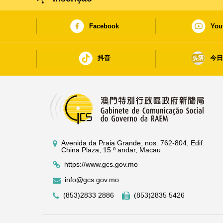
Facebook
You
抖音
今
Avenida da Praia Grande, nos. 762-804, Edif.
China Plaza, 15.º andar, Macau
https://www.gcs.gov.mo
info@gcs.gov.mo
(853)2833 2886
(853)2835 5426