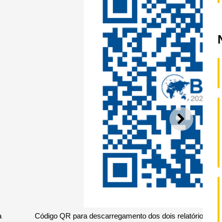
SEGUI
órios de índices, divulgados no 17.º Fórum e Exposição