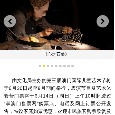
上一则
下一
《心之石狼》
1
2
3
4
5
6
7
8
9
由文化局主办的第三届澳门国际儿童艺术节将
于6月30日起至8月期间举行，表演节目及艺术体
验营门票将于6月14日（周日）上午10时起透过
“享澳门售票网”购票点、电话及网上订票公开发
售，特设家庭购票优惠，欢迎市民旅客购票欣赏及