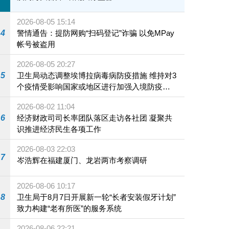
2026-08-05 15:14
4
警情通告：提防网购“扫码登记”诈骗 以免MPay
帐号被盗用
2026-08-05 20:27
5
卫生局动态调整埃博拉病毒病防疫措施 维持对3
个疫情受影响国家或地区进行加强入境防疫措
施
2026-08-02 11:04
6
经济财政司司长率团队落区走访各社团 凝聚共
识推进经济民生各项工作
2026-08-03 22:03
7
岑浩辉在福建厦门、龙岩两市考察调研
2026-08-06 10:17
8
卫生局于8月7日开展新一轮“长者安装假牙计划”
致力构建“老有所医”的服务系统
2026-08-06 22:21