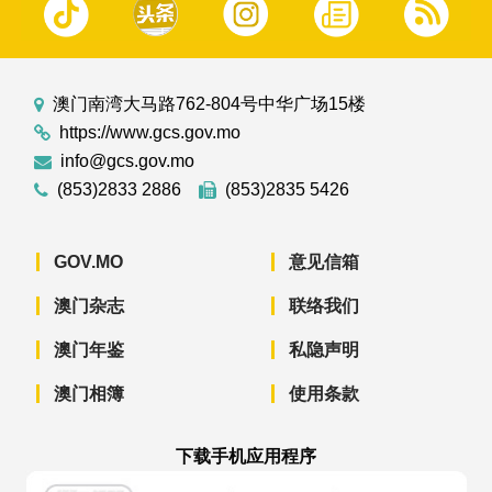
澳门南湾大马路762-804号中华广场15楼
https://www.gcs.gov.mo
info@gcs.gov.mo
(853)2833 2886
(853)2835 5426
GOV.MO
意见信箱
澳门杂志
联络我们
澳门年鉴
私隐声明
澳门相簿
使用条款
下载手机应用程序
澳门政府新闻 APP - App Store 下载
澳门政府新闻 APP - Googl
澳门政府新闻 