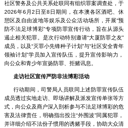
社区警务及公共关系处联同有组织罪案调查处，于
2026年6月2日至8日期间，在本澳各区酒吧、休
憩区及自由波地等娱乐及公众活动场所，开展“预
防不法足球博彩”专项防罪宣传行动，旨在从源头
遏止相关犯罪。是次行动特别邀请“大厦防罪之友”
成员，以及“灭罪小先锋种子计划”与“社区安全青年
领袖计划”学员加入宣传队伍，提升宣传影响力，
向公众和青少年宣扬防罪、拒赌讯息。
走访社区宣传
严防非法博彩活动
行动期间，司警局人员联同上述防罪宣传队伍
成员透过实地走访、即场讲解及派发宣传单张等方
式，向公众及商户深入剖析参与不法足球博彩的危
害及法律责任，明确指出投注“外围波”同属犯罪，
并详细介绍不法份子惯用的诱赌手段，协助大众清