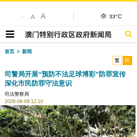
A
C
A
33°
A
搜寻
目录
首页
新闻
繁
简
司警局开展“预防不法足球博彩”防罪宣传
深化市民防罪守法意识
司法警察局
2026-06-09 12:10