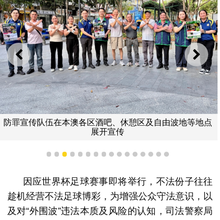
上一则
下一
防罪宣传队伍在本澳各区酒吧、休憩区及自由波地等地点
展开宣传
1
2
3
4
5
6
7
8
9
10
11
12
13
14
15
16
因应世界杯足球赛事即将举行，不法份子往往
趁机经营不法足球博彩，为增强公众守法意识，以
及对“外围波”违法本质及风险的认知，司法警察局