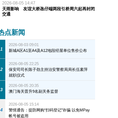
2026-08-05 14:47
天雨影响 友谊大桥氹仔端两段引桥周六起再封闭
交通
热点新闻
2026-08-03 09:01
1
新城A区A1至A4及A12地段经屋单位售价公布
2026-08-05 22:25
2
保安司司长陈子劲主持治安警察局局长伍素萍
就职仪式
2026-08-05 20:35
3
澳门海关晋升9名副关务监督
2026-08-05 15:14
4
警情通告：提防网购“扫码登记”诈骗 以免MPay
帐号被盗用