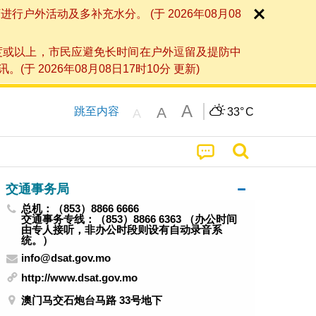
外活动及多补充水分。 (于 2026年08月08
度或以上，市民应避免长时间在户外逗留及提防中
026年08月08日17时10分 更新)
A
A
跳至内容
33°
C
A
交通事务局
总机：（853）8866 6666
交通事务专线：（853）8866 6363 （办公时间
由专人接听，非办公时段则设有自动录音系
统。）
info@dsat.gov.mo
http://www.dsat.gov.mo
澳门马交石炮台马路 33号地下