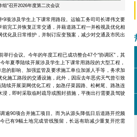
组”召开2026年度第二次会议
中9项涉及学生上下课常用路段。运输工务司司长谭伟文要
学前完工并恢复正常交通，并藉道路工程一并检视及优化相
网优化及日常维护，并制订应变预案，减少对交通及市民出
日前举行会议。今年的年度工程已成功整合47个“协调区”，其
。今年夏季陆续开展涉及学生上下课常用路段的大型工程，
民作息的影响、加强监管及要求施工单位加派人手等，务求加
优化施工路段的交通设施，此外，因应去年恶劣天气曾引致
黑点陆续开展渠网优化工程，如氹仔菜园路、松树尾、路氹连
水浸，即时采取临时疏导或围封措施，平衡出行需要及驾驶
协调逾90项合并施工项目。而为从源头降低日后道路开挖频
至今已有9幅土地完成管线预留，长远有助减少重复开挖需