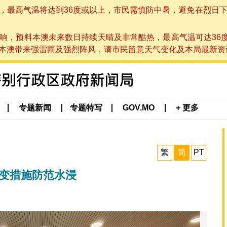
高气温将达到36度或以上，市民需慎防中暑，避免在烈日下进行户
响，预料本澳未来数日持续天晴及非常酷热，最高气温可达36
带来强雷雨及强烈阵风，请市民留意天气变化及本局最新资讯。(于 2
专题新闻
专题特写
GOV.MO
+ 更多
繁
简
PT
应变措施防范水浸