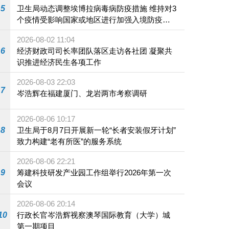
5
卫生局动态调整埃博拉病毒病防疫措施 维持对3
个疫情受影响国家或地区进行加强入境防疫措
施
2026-08-02 11:04
6
经济财政司司长率团队落区走访各社团 凝聚共
识推进经济民生各项工作
2026-08-03 22:03
7
岑浩辉在福建厦门、龙岩两市考察调研
2026-08-06 10:17
8
卫生局于8月7日开展新一轮“长者安装假牙计划”
致力构建“老有所医”的服务系统
2026-08-06 22:21
9
筹建科技研发产业园工作组举行2026年第一次
会议
2026-08-06 20:14
10
行政长官岑浩辉视察澳琴国际教育（大学）城
第一期项目