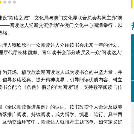
1
2
3
4
设“阅读之城”，文化局与澳门文化界联合总会共同主办“澳
欣欢迎阅读达人参与读书会
彼此——阅读达人迎新交流活动”在澳门文化中心圆满举行，以
热络。
主理人穆欣欣向一众阅读达人介绍读书会未来一年的计划、
理厅代厅长林颖娜、青年读书会部分成员及一众“阅读达人”
作为开场。穆欣欣欢迎阅读达人成为读书会的中坚力量，并
，倡导多读经典、提升精神境界，引导阅读优质内容、树立
读书会配合《条例》倡导的“大阅读”观，支持数字阅读与传
就《全民阅读促进条例》的认识、读书改变个人命运及滋养
角落推广阅读、持续阅读，成为博学、慎思、笃行、具中西
。互动交流环节中，阅读达人就推荐主题书单、如何定义好