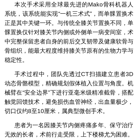
本次手术采用全球最先进的Mako骨科机器人
系统，该系统能实现“一机三术式”，而单髁置换术
正是其中关键一环。与传统全膝关节置换不同，单
髁置换仅针对膝关节内侧或外侧单一病变间室，术
中完整保留患者自身的前后交叉韧带及健康软骨与
骨组织，能最大程度维持膝关节原有的生物力学与
稳定性。
手术过程中，团队先透过CT扫描建立患者3D
动态骨骼模型，精确规划假体植入位置与角度。机
械臂在“安全边界”下进行亚毫米级精准截骨，搭配
触觉回馈技术，避免损伤血管神经，出血量极少，
切口仅约8至10厘米，属典型微创手术。
患者为一名因膝关节内侧疼痛多年、保守治疗
无效的长者，术前行走受限，上下楼梯尤为困难。