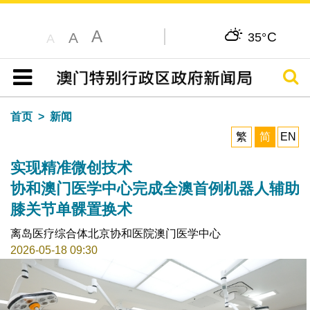
A
C
A
35°
A
搜寻
目录
首页
新闻
繁
简
EN
实现精准微创技术
协和澳门医学中心完成全澳首例机器人辅助
膝关节单髁置换术
离岛医疗综合体北京协和医院澳门医学中心
2026-05-18 09:30