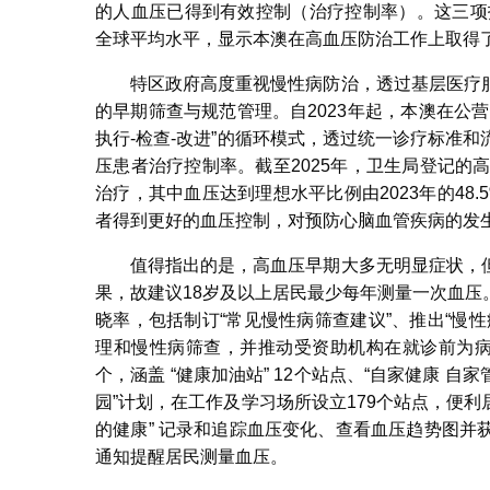
的人血压已得到有效控制（治疗控制率）。这三项
全球平均水平，显示本澳在高血压防治工作上取得
特区政府高度重视慢性病防治，透过基层医疗
的早期筛查与规范管理。自2023年起，本澳在公营
执行-检查-改进”的循环模式，透过统一诊疗标准
压患者治疗控制率。截至2025年，卫生局登记的
治疗，其中血压达到理想水平比例由2023年的48.5
者得到更好的血压控制，对预防心脑血管疾病的发
值得指出的是，高血压早期大多无明显症状，
果，故建议18岁及以上居民最少每年测量一次血
晓率，包括制订“常见慢性病筛查建议”、推出“慢
理和慢性病筛查，并推动受资助机构在就诊前为病
个，涵盖 “健康加油站” 12个站点、“自家健康 自
园”计划，在工作及学习场所设立179个站点，便利
的健康” 记录和追踪血压变化、查看血压趋势图
通知提醒居民测量血压。