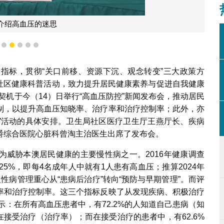
介绍高血压的迷思
2
3
4
5
6
7
指标，贯彻“关口前移、资源下沉、观念转变”三大政策方
化社区健康科普活动，致力提升居民健康素养与促进自我健康
此契机于今（14）日举行“高血压防控”新闻发布会，推动居民
制，以提升高血压知晓率、治疗率和治疗控制率；此外，亦
治咨询站”活动的具体安排。卫生局社区医疗卫生厅王燕厅长、疾病
爵综合医院心脏科曾淘主治医生出席了发布会。
为威胁本澳居民健康的主要慢性病之一。2016年健康调查
5%，即每4名成年人中就有1人患有高血压；推算2024年
慢性病管理重心从“患病后治疗”转向“预防与早期管理”。而评
率和治疗控制率。这三个指标反映了从发现疾病、积极治疗
示：在所有高血压患者中，有72.2%的人知道自己患病（知
在接受治疗（治疗率）；而在接受治疗的患者中，有62.6%