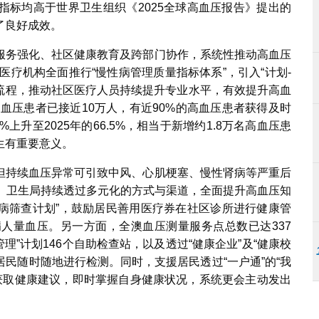
指标均高于世界卫生组织《2025全球高血压报告》提出的
了良好成效。
服务强化、社区健康教育及跨部门协作，系统性推动高血压
医疗机构全面推行“慢性病管理质量指标体系”，引入“计划-
和流程，推动社区医疗人员持续提升专业水平，有效提升高血
高血压患者已接近10万人，有近90%的高血压患者获得及时
%上升至2025年的66.5%，相当于新增约1.8万名高血压患
生有重要意义。
但持续血压异常可引致中风、心肌梗塞、慢性肾病等严重后
压。卫生局持续透过多元化的方式与渠道，全面提升高血压知
性病筛查计划”，鼓励居民善用医疗券在社区诊所进行健康管
人量血压。另一方面，全澳血压测量服务点总数已达337
家管理”计划146个自助检查站，以及透过“健康企业”及“健康校
居民随时随地进行检测。同时，支援居民透过“一户通”的“我
并获取健康建议，即时掌握自身健康状况，系统更会主动发出