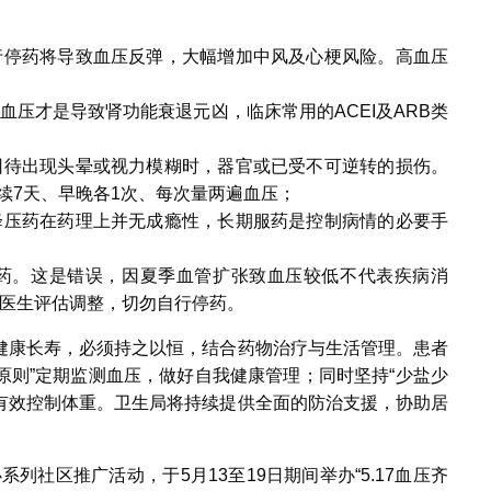
行停药将导致血压反弹，大幅增加中风及心梗风险。高血压
压才是导致肾功能衰退元凶，临床常用的ACEI及ARB类
因待出现头晕或视力模糊时，器官或已受不可逆转的损伤。
 —连续7天、早晚各1次、每次量两遍血压；
降压药在药理上并无成瘾性，长期服药是控制病情的必要手
药。这是错误，因夏季血管扩张致血压较低不代表疾病消
医生评估调整，切勿自行停药。
健康长寿，必须持之以恒，结合药物治疗与生活管理。患者
2原则”定期监测血压，做好自我健康管理；同时坚持“少盐少
并有效控制体重。卫生局将持续提供全面的防治支援，协助居
系列社区推广活动，于5月13至19日期间举办“5.17血压齐