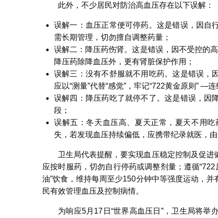
此外，不少居民对防治高血压存在以下误解：
误解一：血压正常便可停药。这是错误，因自
需长期管理，切勿擅自调整药量；
误解二：降压药伤肾。这是错误，因不受控的高血
降压药除降血压外，更有肾脏保护作用；
误解三：没有不舒服就不用吃药。这是错误，
应以“测量”代替“感觉”，牢记“722黄金原则”
误解四：降压药吃了就停不了。这是错误，因
段；
误解五：冬天血压高、夏天正常，夏天不用吃
失，若发现血压持续偏低，应携带纪录就医，由
卫生局代表提醒，要实现血压稳定控制及促进
应按时服药，切勿自行停药或调整剂量；遵循“72
油”饮食，维持每周至少150分钟中等强度运动，
民有效管理血压及控制病情。
为响应5月17日“世界高血压日”，卫生局将举办