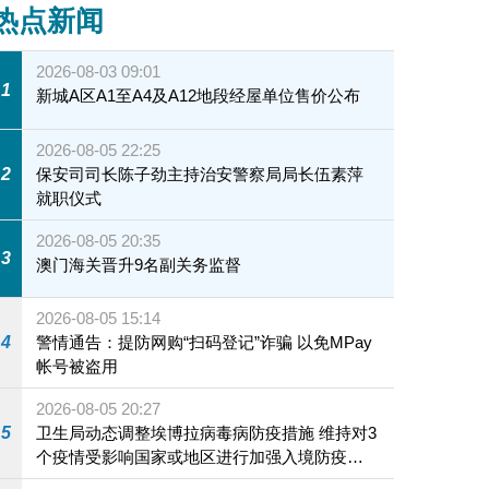
热点新闻
2026-08-03 09:01
1
新城A区A1至A4及A12地段经屋单位售价公布
2026-08-05 22:25
2
保安司司长陈子劲主持治安警察局局长伍素萍
就职仪式
2026-08-05 20:35
3
澳门海关晋升9名副关务监督
2026-08-05 15:14
4
警情通告：提防网购“扫码登记”诈骗 以免MPay
帐号被盗用
2026-08-05 20:27
5
卫生局动态调整埃博拉病毒病防疫措施 维持对3
个疫情受影响国家或地区进行加强入境防疫措
施