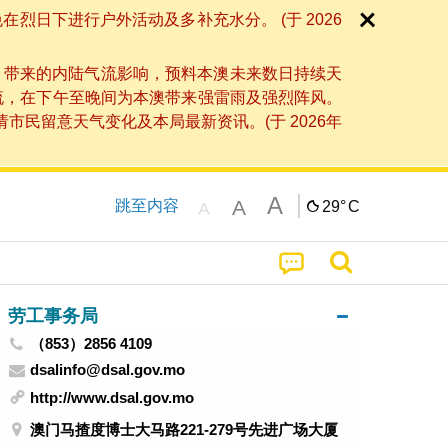
日下进行户外活动及多补充水分。 (于 2026
」带来的内陆气流影响，预料本澳未来数日持续天
流，在下午至晚间为本澳带来强雷雨及强烈阵风。
民留意天气变化及本局最新资讯。(于 2026年
A
A
跳至内容
29°
C
A
劳工事务局
（853）2856 4109
dsalinfo@dsal.gov.mo
http://www.dsal.gov.mo
澳门马揸度博士大马路221-279号先进广场大厦