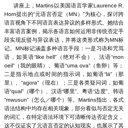
讲座上，Martins以美国语言学家Laurence R.
Horn提出的“元语言否定（MN）”为核心，探讨跨
语言视角下不同语言表达异议的多样形式。她结合
丰富语言案例，揭示各语言如何运用非传统否定手
段实现反驳与异议表达，并将这类形式称为MN标
记。MN标记涵盖多种语言手段：一是习语和咒骂
语，如英语“like hell”（绝对不会）、法语“mon
oeil”（我的眼睛）、葡语“uma ova”（鱼卵）等；
二是指示地点或时间的指示词，如葡语“lá”（那
里）、“agora”（现在）；三是各类疑问词，如葡
语“qual”（哪个）、汉语“哪里”、粤语“边度”、韩语
“mwusun”（怎么／哪个）等。Martins指出，各式
语法结构中均存在相关现象，部分看似与否定无关
的词汇，在特定语法环境下可清晰传达否定含义，
这不仅证实了元语言否定的认知现实，也展示了其