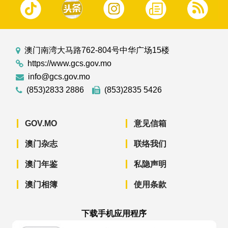
澳门南湾大马路762-804号中华广场15楼
https://www.gcs.gov.mo
info@gcs.gov.mo
(853)2833 2886
(853)2835 5426
GOV.MO
意见信箱
澳门杂志
联络我们
澳门年鉴
私隐声明
澳门相簿
使用条款
下载手机应用程序
澳门政府新闻 APP - App Store 下载
澳门政府新闻 APP - Googl
澳门政府新闻 