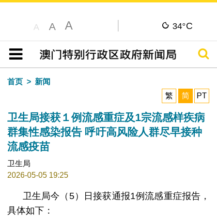
A
C
A
34°
A
搜寻
目录
首页
新闻
繁
简
PT
卫生局接获１例流感重症及1宗流感样疾病
群集性感染报告 呼吁高风险人群尽早接种
流感疫苗
卫生局
2026-05-05 19:25
卫生局今（5）日接获通报1例流感重症报告，
具体如下：