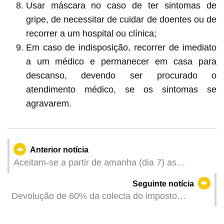
Usar máscara no caso de ter sintomas de
gripe, de necessitar de cuidar de doentes ou de
recorrer a um hospital ou clínica;
Em caso de indisposição, recorrer de imediato
a um médico e permanecer em casa para
descanso, devendo ser procurado o
atendimento médico, se os sintomas se
agravarem.
Anterior notícia
Aceitam-se a partir de amanha (dia 7) as
candidaturas online ao Plano Específico de
Seguinte notícia
Emprego + Formação lançado, em conjunto, pela
Devolução de 60% da colecta do imposto
DSAL e pela Sands China
profissional de 2024, de forma ordenada, pela
Direcção dos Serviços de Finanças a partir de 22