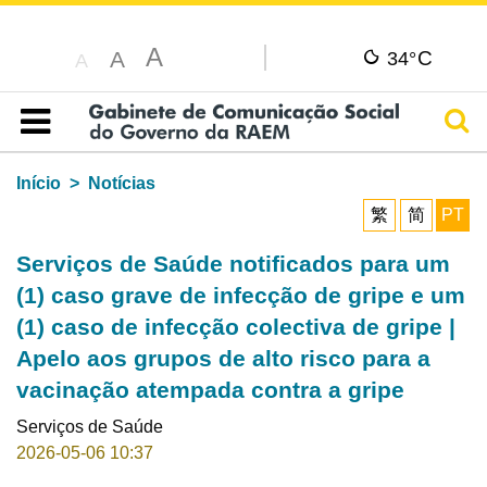
A
C
A
34°
A
Pesq
Índice
Início
Notícias
繁
简
PT
Serviços de Saúde notificados para um
(1) caso grave de infecção de gripe e um
(1) caso de infecção colectiva de gripe |
Apelo aos grupos de alto risco para a
vacinação atempada contra a gripe
Serviços de Saúde
2026-05-06 10:37