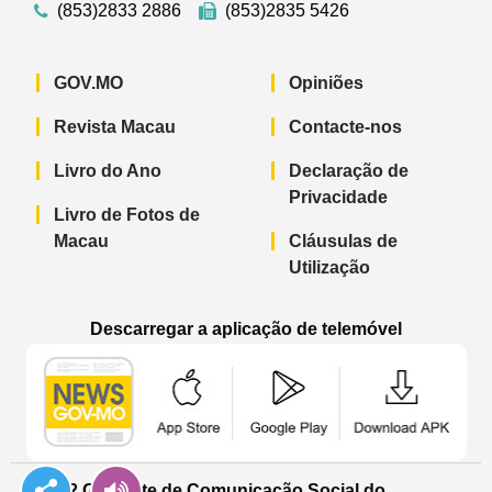
(853)2833 2886
(853)2835 5426
GOV.MO
Opiniões
Revista Macau
Contacte-nos
Livro do Ano
Declaração de
Privacidade
Livro de Fotos de
Macau
Cláusulas de
Utilização
Descarregar a aplicação de telemóvel
Aplicação de telemóvel “Notícias do G
Aplicação de telemóvel “
Aplicação 
© 2022 Gabinete de Comunicação Social do