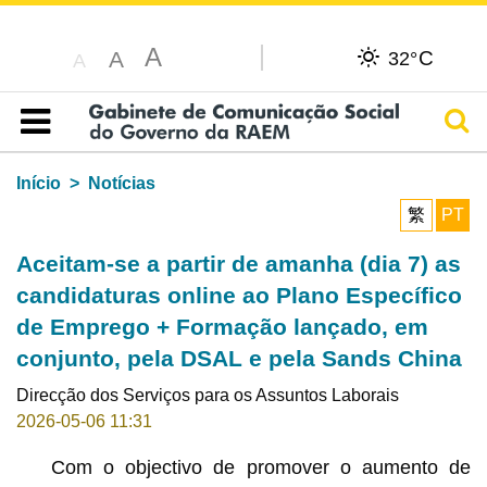
A
C
A
32°
A
Pesq
Índice
Início
Notícias
繁
PT
Aceitam-se a partir de amanha (dia 7) as
candidaturas online ao Plano Específico
de Emprego + Formação lançado, em
conjunto, pela DSAL e pela Sands China
Direcção dos Serviços para os Assuntos Laborais
2026-05-06 11:31
Com o objectivo de promover o aumento de