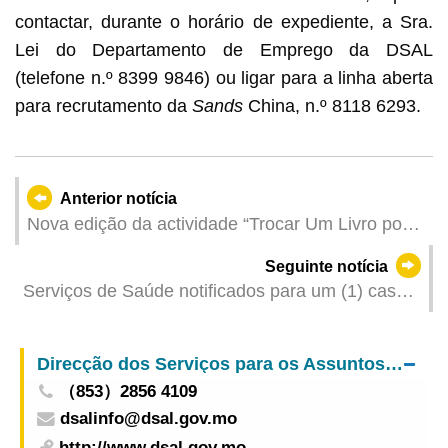
contactar, durante o horário de expediente, a Sra.
Lei do Departamento de Emprego da DSAL
(telefone n.º 8399 9846) ou ligar para a linha aberta
para recrutamento da
Sands
China, n.º 8118 6293.
Anterior notícia
Nova edição da actividade “Trocar Um Livro por
Outro” lançada em Maio para promover a partilha
Seguinte notícia
de recursos e fomentar hábitos de leitura
Serviços de Saúde notificados para um (1) caso
grave de infecção de gripe e um (1) caso de
infecção colectiva de gripe | Apelo aos grupos de
Direcção dos Serviços para os Assuntos Laborais
alto risco para a vacinação atempada contra a
（853）2856 4109
gripe
dsalinfo@dsal.gov.mo
http://www.dsal.gov.mo