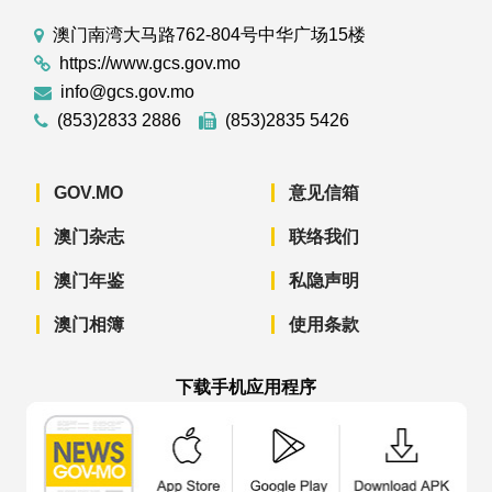
澳门南湾大马路762-804号中华广场15楼
https://www.gcs.gov.mo
info@gcs.gov.mo
(853)2833 2886
(853)2835 5426
GOV.MO
意见信箱
澳门杂志
联络我们
澳门年鉴
私隐声明
澳门相簿
使用条款
下载手机应用程序
澳门政府新闻 APP - App Store 下载
澳门政府新闻 APP - Googl
澳门政府新闻 