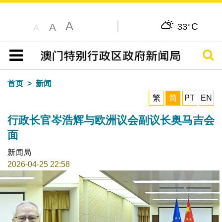
A
C
A
33°
A
搜寻
目录
首页
新闻
繁
简
PT
EN
行政长官岑浩辉与欧洲议会副议长奥马吉会
面
新闻局
2026-04-25 22:58