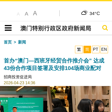
A
C
A
34°
A
搜寻
目录
首页
新闻
繁
简
PT
EN
首办“澳门—西班牙经贸合作推介会” 达成
43份合作项目签署及安排104场商业配对
招商投资促进局
2026-04-23 14:36