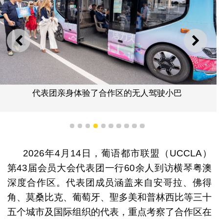
上一则
下一
代表团亲身体验了合作区的无人驾驶小巴
1
2
3
4
5
6
7
8
9
10
2026年4月14日，葡语都市联盟（UCCLA）
第43届会员大会代表团一行60余人到访横琴粤澳
深度合作区。代表团成员涵盖来自安哥拉、佛得
角、莫桑比克、葡萄牙、聖多美和普林西比等三十
五个城市及国际组织的代表，重点考察了合作区在