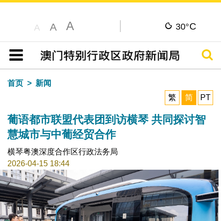
A
C
A
30°
A
搜寻
目录
首页
新闻
繁
简
PT
葡语都市联盟代表团到访横琴 共同探讨智
慧城市与中葡经贸合作
横琴粤澳深度合作区行政法务局
2026-04-15 18:44