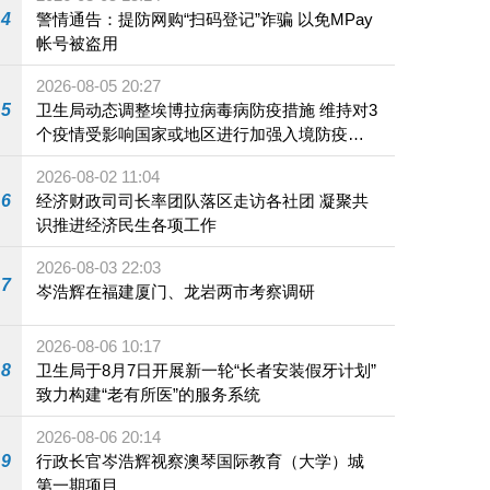
4
警情通告：提防网购“扫码登记”诈骗 以免MPay
帐号被盗用
2026-08-05 20:27
5
卫生局动态调整埃博拉病毒病防疫措施 维持对3
个疫情受影响国家或地区进行加强入境防疫措
施
2026-08-02 11:04
6
经济财政司司长率团队落区走访各社团 凝聚共
识推进经济民生各项工作
2026-08-03 22:03
7
岑浩辉在福建厦门、龙岩两市考察调研
2026-08-06 10:17
8
卫生局于8月7日开展新一轮“长者安装假牙计划”
致力构建“老有所医”的服务系统
2026-08-06 20:14
9
行政长官岑浩辉视察澳琴国际教育（大学）城
第一期项目