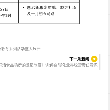
恩尼斯总统前地、戴绅礼街
27日
及十月初五马路
下午1时
五五”新征程 全民国家安全教育系列活动盛大展开
下一则新闻
市政署办《零售鲜活食品场所的登记制度》讲解会 强化业界经营责任意识