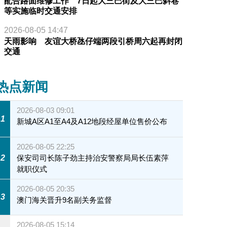
配合路面维修工作 7日起大三巴街及大三巴斜巷
等实施临时交通安排
2026-08-05 14:47
天雨影响 友谊大桥氹仔端两段引桥周六起再封闭
交通
热点新闻
2026-08-03 09:01
1
新城A区A1至A4及A12地段经屋单位售价公布
2026-08-05 22:25
2
保安司司长陈子劲主持治安警察局局长伍素萍
就职仪式
2026-08-05 20:35
3
澳门海关晋升9名副关务监督
2026-08-05 15:14