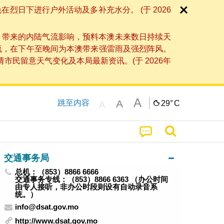
日下进行户外活动及多补充水分。 (于 2026
」带来的内陆气流影响，预料本澳未来数日持续天
流，在下午至晚间为本澳带来强雷雨及强烈阵风。
民留意天气变化及本局最新资讯。(于 2026年
A
A
跳至内容
29°
C
A
交通事务局
总机：（853）8866 6666
交通事务专线：（853）8866 6363 （办公时间
由专人接听，非办公时段则设有自动录音系
统。）
info@dsat.gov.mo
http://www.dsat.gov.mo