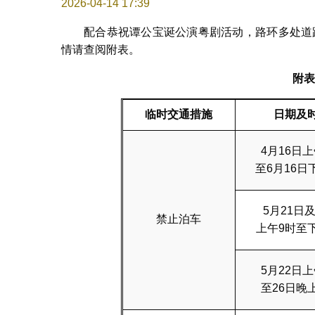
2026-04-14 17:39
配合恭祝谭公宝诞公演粤剧活动，路环多处道路
情请查阅附表。
附表
临时交通措施
日期及
4月16日上
至6月16日
5月21日及
禁止泊车
上午9时至
5月22日上
至26日晚上