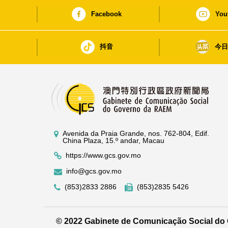
Facebook
You
抖音
今
Avenida da Praia Grande, nos. 762-804, Edif.
China Plaza, 15.º andar, Macau
https://www.gcs.gov.mo
info@gcs.gov.mo
(853)2833 2886
(853)2835 5426
© 2022 Gabinete de Comunicação Social d