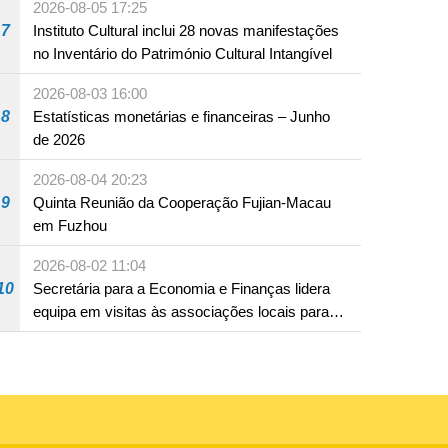
2026-08-05 17:25
ocidentais
7
Instituto Cultural inclui 28 novas manifestações
no Inventário do Património Cultural Intangível
2026-08-03 16:00
8
Estatísticas monetárias e financeiras – Junho
de 2026
2026-08-04 20:23
9
Quinta Reunião da Cooperação Fujian-Macau
em Fuzhou
2026-08-02 11:04
10
Secretária para a Economia e Finanças lidera
equipa em visitas às associações locais para
consolidar consensos e promover os trabalhos
nas áreas económica e social