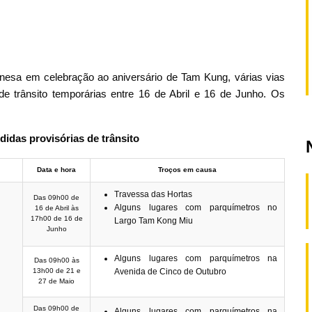
onesa em celebração ao aniversário de Tam Kung, várias vias
e trânsito temporárias entre 16 de Abril e 16 de Junho. Os
didas provisórias de trânsito
Data e hora
Troços em causa
Travessa das Hortas
Das 09h00 de
Alguns lugares com parquímetros no
16 de Abril às
17h00 de 16 de
Largo Tam Kong Miu
Junho
Alguns lugares com parquímetros na
Das 09h00 às
13h00 de 21 e
Avenida de Cinco de Outubro
27 de Maio
Das 09h00 de
Alguns lugares com parquímetros na