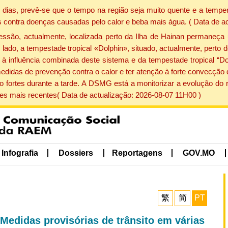
dias, prevê-se que o tempo na região seja muito quente e a temper
 contra doenças causadas pelo calor e beba mais água. ( Data de a
ão, actualmente, localizada perto da Ilha de Hainan permaneça 
lado, a tempestade tropical «Dolphin», situado, actualmente, perto 
à influência combinada deste sistema e da tempestade tropical “Do
edidas de prevenção contra o calor e ter atenção à forte convecçã
o fortes durante a tarde. A DSMG está a monitorizar a evolução do r
s mais recentes( Data de actualização: 2026-08-07 11H00 )
Infografia
Dossiers
Reportagens
GOV.MO
繁
简
PT
Medidas provisórias de trânsito em várias