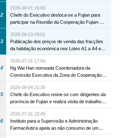
2026-08-01 16:00
2
Chefe do Executivo desloca-se a Fujian para
participar na Reunião da Cooperação Fujian-
Macau
2026-08-03 09:01
3
Publicação dos preços de venda das fracções
da habitação económica nos Lotes A1 a A4 e
A12 da Zona A dos Novos Aterros
2026-07-31 17:56
4
Ng Wai Han nomeada Coordenadora da
Comissão Executiva da Zona de Cooperação
Aprofundada entre Guangdong e Macau em
2026-08-04 21:35
Hengqin
5
Chefe do Executivo reúne-se com dirigentes da
província de Fujian e realiza visita de trabalho
em Fuzhou
2026-07-31 22:49
6
Instituto para a Supervisão e Administração
Farmacêutica apela ao não consumo de um
produto com substâncias medicamentosas