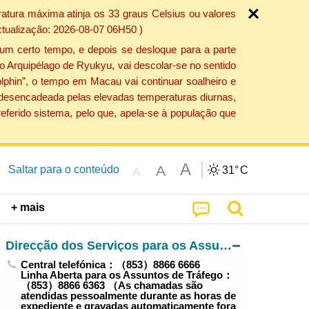
atura máxima atinja os 33 graus Celsius ou valores
ctualização: 2026-08-07 06H50 )
um certo tempo, e depois se desloque para a parte
do Arquipélago de Ryukyu, vai descolar-se no sentido
lphin”, o tempo em Macau vai continuar soalheiro e
o desencadeada pelas elevadas temperaturas diurnas,
eferido sistema, pelo que, apela-se à população que
A
A
Saltar para o conteúdo
31°
C
A
+ mais
Direcção dos Serviços para os Assuntos de Tráfego
Central telefónica：（853）8866 6666
Linha Aberta para os Assuntos de Tráfego：
（853）8866 6363 （As chamadas são
atendidas pessoalmente durante as horas de
expediente e gravadas automaticamente fora