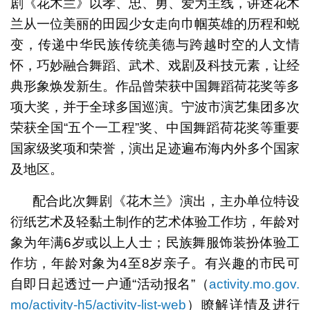
剧《花木兰》以孝、忠、勇、爱为主线，讲述花木
兰从⼀位美丽的田园少女走向巾帼英雄的历程和蜕
变，传递中华民族传统美德与跨越时空的人文情
怀，巧妙融合舞蹈、武术、戏剧及科技元素，让经
典形象焕发新生。作品曾荣获中国舞蹈荷花奖等多
项大奖，并于全球多国巡演。宁波市演艺集团多次
荣获全国“五个一工程”奖、中国舞蹈荷花奖等重要
国家级奖项和荣誉，演出足迹遍布海内外多个国家
及地区。
配合此次舞剧《花木兰》演出，主办单位特设
衍纸艺术及轻黏土制作的艺术体验工作坊，年龄对
象为年满6岁或以上人士；民族舞服饰装扮体验工
作坊，年龄对象为4至8岁亲子。有兴趣的市民可
自即日起透过一户通“活动报名”（
activity.mo.gov.
mo/activity-h5/activity-list-web
）瞭解详情及进行