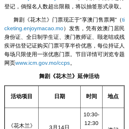
登记，倘报名人数超出限额，将以抽签形式录取。
舞剧《花木兰》门票现正于“享澳门售票网”（
ti
cketing.enjoymacao.mo
）发售，凭有效澳门居民
身份证、全日制学生证、澳门教师证、颐老咭或残
疾评估登记证购买门票可享半价优惠，每位持证人
每场只限使用一张优惠门票。节目详情可浏览专题
网页
www.icm.gov.mo/ccps
。
舞剧《花木兰》延伸活动
活动项目
日期
时间
地点
10:30-
12:30
《花木兰》
3月14日