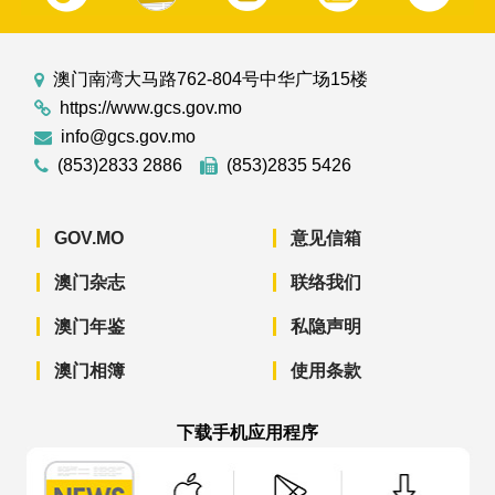
澳门南湾大马路762-804号中华广场15楼
https://www.gcs.gov.mo
info@gcs.gov.mo
(853)2833 2886
(853)2835 5426
GOV.MO
意见信箱
澳门杂志
联络我们
澳门年鉴
私隐声明
澳门相簿
使用条款
下载手机应用程序
澳门政府新闻 APP - App Store 下载
澳门政府新闻 APP - Googl
澳门政府新闻 