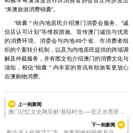
和横琴粤澳深度合作区消费者协会首次同步发出
“来澳旅游消费锦囊”。
“锦囊＂向内地居民介绍澳门消委会服务、“诚
信店认可计划”等维权措施、宣传澳门诚信与优质
的消费环境、消委会与内地49个省、市消费者组
织的个案转介机制，以及为内地居民提供的跨域调
解及仲裁服务，并有图文包介绍澳门的消费文化与
须知，相信“锦囊＂内丰富的资讯有助旅客更放心
在澳购物消费。
上一则新闻
澳门记忆文史网呈献“巷陌时光──亚正水墨里的
澳门昔日风情”网上展览 水墨重现澳门风华 新春
下一则新闻
共话小城记忆
配合无人机烟花汇演 海事局做好验船及交通