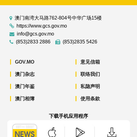
澳门南湾大马路762-804号中华广场15楼
https://www.gcs.gov.mo
info@gcs.gov.mo
(853)2833 2886
(853)2835 5426
GOV.MO
意见信箱
澳门杂志
联络我们
澳门年鉴
私隐声明
澳门相簿
使用条款
下载手机应用程序
澳门政府新闻 APP - App Store 下载
澳门政府新闻 APP - Googl
澳门政府新闻 