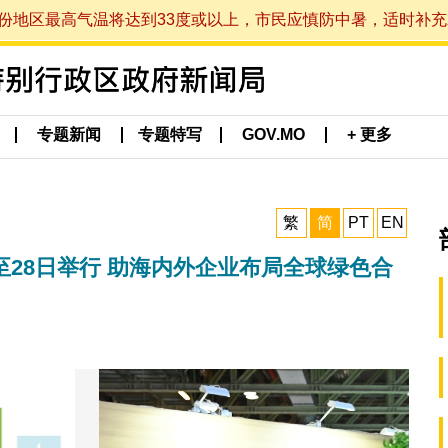
最高气温将达到33度或以上，市民应慎防中暑，适时补充水分。 (于
专题新闻
专题特写
GOV.MO
+ 更多
繁
简
PT
EN
26至28日举行 助海内外企业布局全球绿色合