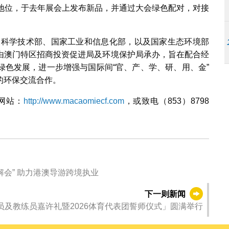
领地位，于去年展会上发布新品，并通过大会绿色配对，对接
、国家科学技术部、国家工业和信息化部，以及国家生态环境部
由澳门特区招商投资促进局及环境保护局承办，旨在配合经
绿色发展，进一步增强与国际间“官、产、学、研、用、金”
的环保交流合作。
会网站：
http://www.macaomiecf.com
，或致电（853）8798
澳旅大与合作区经发局联合举办“横琴导游培训讲解会” 助力港澳导游跨境执业
下一则新闻
动员及教练员嘉许礼暨2026体育代表团誓师仪式」圆满举行