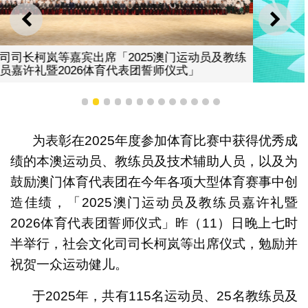
上一则
下一
练
1
2
3
4
5
6
7
8
9
10
11
12
13
为表彰在2025年度参加体育比赛中获得优秀成
社会文化司司长柯岚颁发奖金予「全国第十二届残疾人
动会暨第九届特殊奥林匹克运动会」和「第25届东京听
绩的本澳运动员、教练员及技术辅助人员，以及为
奥运会」获奖的队伍
鼓励澳门体育代表团在今年各项大型体育赛事中创
造佳绩，「2025澳门运动员及教练员嘉许礼暨
2026体育代表团誓师仪式」昨（11）日晚上七时
半举行，社会文化司司长柯岚等出席仪式，勉励并
祝贺一众运动健儿。
于2025年，共有115名运动员、25名教练员及