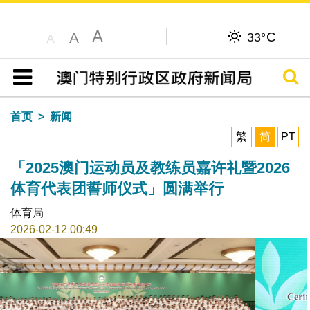
A
C
A
33°
A
搜寻
目录
首页
新闻
繁
简
PT
「2025澳门运动员及教练员嘉许礼暨2026
体育代表团誓师仪式」圆满举行
体育局
2026-02-12 00:49