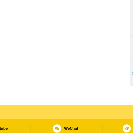
tube
WeChat