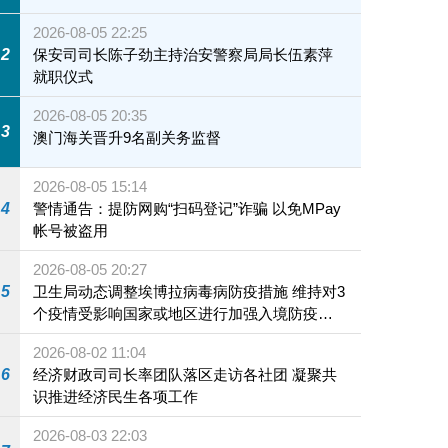
2026-08-05 22:25
2
保安司司长陈子劲主持治安警察局局长伍素萍
就职仪式
2026-08-05 20:35
3
澳门海关晋升9名副关务监督
2026-08-05 15:14
4
警情通告：提防网购“扫码登记”诈骗 以免MPay
帐号被盗用
2026-08-05 20:27
5
卫生局动态调整埃博拉病毒病防疫措施 维持对3
个疫情受影响国家或地区进行加强入境防疫措
施
2026-08-02 11:04
6
经济财政司司长率团队落区走访各社团 凝聚共
识推进经济民生各项工作
2026-08-03 22:03