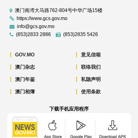
澳门南湾大马路762-804号中华广场15楼
https://www.gcs.gov.mo
info@gcs.gov.mo
(853)2833 2886
(853)2835 5426
GOV.MO
意见信箱
澳门杂志
联络我们
澳门年鉴
私隐声明
澳门相簿
使用条款
下载手机应用程序
澳门政府新闻 APP - App Store 下载
澳门政府新闻 APP - Googl
澳门政府新闻 