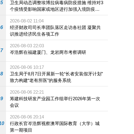
5
卫生局动态调整埃博拉病毒病防疫措施 维持对3
个疫情受影响国家或地区进行加强入境防疫措
施
2026-08-02 11:04
6
经济财政司司长率团队落区走访各社团 凝聚共
识推进经济民生各项工作
2026-08-03 22:03
7
岑浩辉在福建厦门、龙岩两市考察调研
2026-08-06 10:17
8
卫生局于8月7日开展新一轮“长者安装假牙计划”
致力构建“老有所医”的服务系统
2026-08-06 22:21
9
筹建科技研发产业园工作组举行2026年第一次
会议
2026-08-06 20:14
10
行政长官岑浩辉视察澳琴国际教育（大学）城
第一期项目