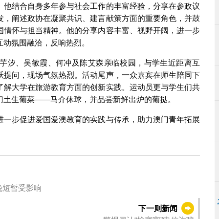
。他结合自身多年参与社会工作的丰富经验，分享在参政议
发，阐述政协在凝聚共识、建言献策方面的重要角色，并鼓
国情怀与担当精神。他的分享内容丰富、视野开阔，进一步
互动氛围融洽，反响热烈。
芋汐、吴敏霞、何冲及陈艾森亲临校园，与学生近距离互
跃提问，现场气氛热烈。活动尾声，一众嘉宾在师生陪同下
了解大学在旅游教育方面的创新实践。运动员更与学生们共
门土生葡菜——马介休球，并品尝新鲜出炉的葡挞。
进一步促进爱国爱澳教育的实践与传承，助力澳门青年拓展
晚短暂受影响
下一则新闻