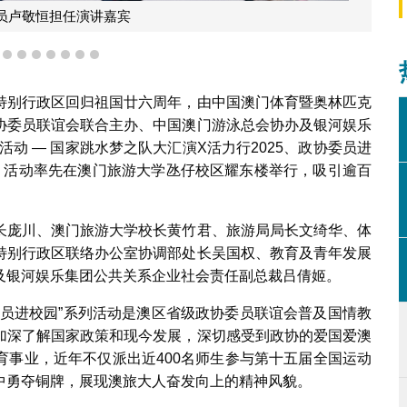
员卢敬恒担任演讲嘉宾
4
5
6
7
8
9
10
11
特别行政区回归祖国廿六周年，由中国澳门体育暨奥林匹克
协委员联谊会联合主办、中国澳门游泳总会协办及银河娱乐
动 — 国家跳水梦之队大汇演X活力行2025、政协委员进
日，活动率先在澳门旅游大学氹仔校区耀东楼举行，吸引逾百
长庞川、澳门旅游大学校长黄竹君、旅游局局长文绮华、体
特别行政区联络办公室协调部处长吴国权、教育及青年发展
及银河娱乐集团公共关系企业社会责任副总裁吕倩姬。
委员进校园”系列活动是澳区省级政协委员联谊会普及国情教
加深了解国家政策和现今发展，深切感受到政协的爱国爱澳
育事业，近年不仅派出近400名师生参与第十五届全国运动
中勇夺铜牌，展现澳旅大人奋发向上的精神风貌。