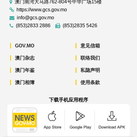
澳门南湾大马路762-804号中华广场15楼
https://www.gcs.gov.mo
info@gcs.gov.mo
(853)2833 2886
(853)2835 5426
GOV.MO
意见信箱
澳门杂志
联络我们
澳门年鉴
私隐声明
澳门相簿
使用条款
下载手机应用程序
澳门政府新闻 APP - App Store 下载
澳门政府新闻 APP - Googl
澳门政府新闻 