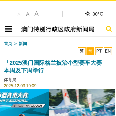
A
C
A
30°
A
搜寻
目录
首页
新闻
繁
简
PT
EN
「2025澳门国际格兰披治小型赛车大赛」
本周及下周举行
体育局
2025-12-03 19:09