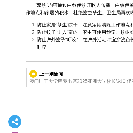
“双热”均可通过白纹伊蚊叮咬人传播，白纹
作地点和家居的积水，杜绝蚊虫孳生。卫生局再次呼
防止家居“孳生”蚊子，注意定期清除工作地点
防止蚊子“进入”室内，家中可使用纱窗、蚊帐
防止户外蚊子“叮咬”，在户外活动时宜穿浅
叮咬。
上一则新闻
澳门理工大学应邀出席2025亚洲大学校长论坛 