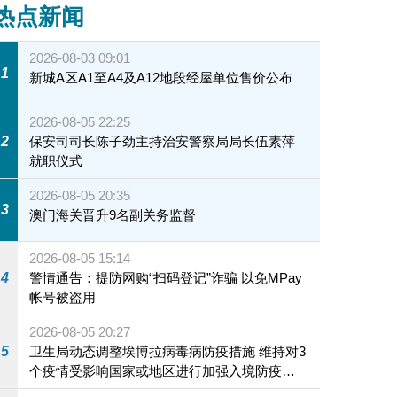
热点新闻
2026-08-03 09:01
1
新城A区A1至A4及A12地段经屋单位售价公布
2026-08-05 22:25
2
保安司司长陈子劲主持治安警察局局长伍素萍
就职仪式
2026-08-05 20:35
3
澳门海关晋升9名副关务监督
2026-08-05 15:14
4
警情通告：提防网购“扫码登记”诈骗 以免MPay
帐号被盗用
2026-08-05 20:27
5
卫生局动态调整埃博拉病毒病防疫措施 维持对3
个疫情受影响国家或地区进行加强入境防疫措
施