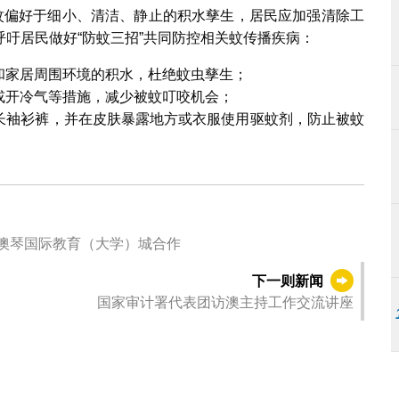
伊蚊偏好于细小、清洁、静止的积水孳生，居民应加强清除工
吁居民做好“防蚊三招”共同防控相关蚊传播疾病：
和家居周围环境的积水，杜绝蚊虫孳生；
或开冷气等措施，减少被蚊叮咬机会；
色长袖衫裤，并在皮肤暴露地方或衣服使用驱蚊剂，防止被蚊
促澳琴国际教育（大学）城合作
下一则新闻
国家审计署代表团访澳主持工作交流讲座