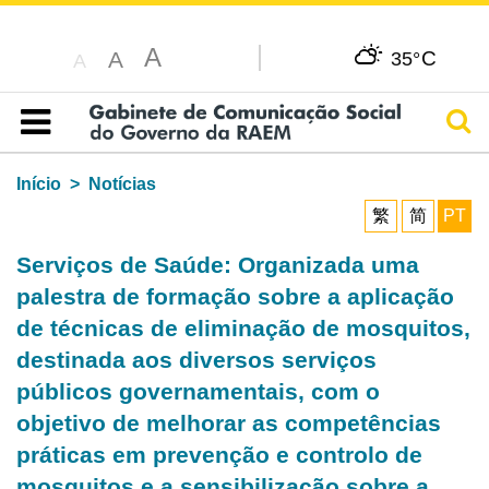
A
C
A
35°
A
Pesq
Índice
Início
Notícias
繁
简
PT
Serviços de Saúde: Organizada uma
palestra de formação sobre a aplicação
de técnicas de eliminação de mosquitos,
destinada aos diversos serviços
públicos governamentais, com o
objetivo de melhorar as competências
práticas em prevenção e controlo de
mosquitos e a sensibilização sobre a