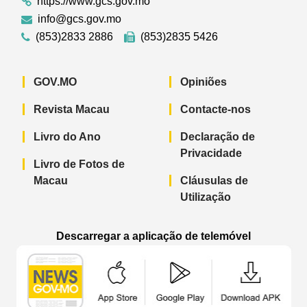
https://www.gcs.gov.mo
info@gcs.gov.mo
(853)2833 2886
(853)2835 5426
GOV.MO
Opiniões
Revista Macau
Contacte-nos
Livro do Ano
Declaração de
Privacidade
Livro de Fotos de
Macau
Cláusulas de
Utilização
Descarregar a aplicação de telemóvel
Aplicação de telemóvel “Notícias do G
Aplicação de telemóvel “
Aplicação 