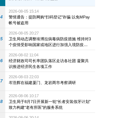
2026-08-05 15:14
4
警情通告：提防网购“扫码登记”诈骗 以免MPay
帐号被盗用
2026-08-05 20:27
5
卫生局动态调整埃博拉病毒病防疫措施 维持对3
个疫情受影响国家或地区进行加强入境防疫措
施
2026-08-02 11:04
6
经济财政司司长率团队落区走访各社团 凝聚共
识推进经济民生各项工作
2026-08-03 22:03
7
岑浩辉在福建厦门、龙岩两市考察调研
2026-08-06 10:17
8
卫生局于8月7日开展新一轮“长者安装假牙计划”
致力构建“老有所医”的服务系统
2026-08-06 20:14