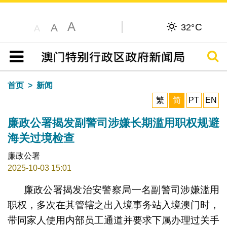
A
C
A
32°
A
搜寻
目录
首页
新闻
繁
简
PT
EN
廉政公署揭发副警司涉嫌长期滥用职权规避
海关过境检查
廉政公署
2025-10-03 15:01
廉政公署揭发治安警察局一名副警司涉嫌滥用
职权，多次在其管辖之出入境事务站入境澳门时，
带同家人使用内部员工通道并要求下属办理过关手