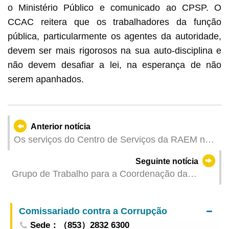
o Ministério Público e comunicado ao CPSP. O
CCAC reitera que os trabalhadores da função
pública, particularmente os agentes da autoridade,
devem ser mais rigorosos na sua auto-disciplina e
não devem desafiar a lei, na esperança de não
serem apanhados.
Anterior notícia
Os serviços do Centro de Serviços da RAEM na
Areia Preta – Atendimento Fiscal e Recebedoria,
Seguinte notícia
mudam-se para o Centro de Serviços da RAEM
Grupo de Trabalho para a Coordenação da
na Avenida de Venceslau de Morais
Promoção do Emprego realiza reunião de
trabalho
Comissariado contra a Corrupção
Sede：（853）2832 6300