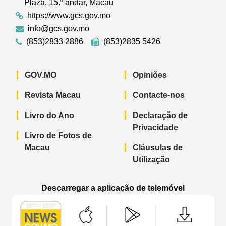
Plaza, 15.º andar, Macau
https://www.gcs.gov.mo
info@gcs.gov.mo
(853)2833 2886
(853)2835 5426
GOV.MO
Opiniões
Revista Macau
Contacte-nos
Livro do Ano
Declaração de
Privacidade
Livro de Fotos de
Macau
Cláusulas de
Utilização
Descarregar a aplicação de telemóvel
Aplicação de telemóvel “Notícias do G
Aplicação de telemóvel “
Aplicação 