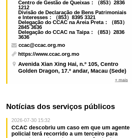
Centro de Gestão de Queixas：（853）2836
1212
Divisão de Declaração de Bens Patrimoniais
e Interesses：（853）8395 3321
Delegação do CCAC na Areia Preta：（853）
2845 3636
Delegação do CCAC na Taipa：（853）2836
3636
ccac@ccac.org.mo
https://www.ccac.org.mo
Avenida Xian Xing Hai, n.º 105, Centro
Golden Dragon, 17.º andar, Macau (Sede)
+ mais
Notícias dos serviços públicos
2026-07-30 15:32
CCAC descobriu um caso em que um agente
policial terá recorrido a um terceiro para