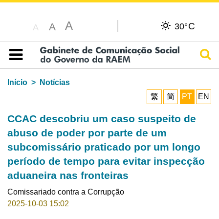
A
C
A
30°
A
Pesq
Índice
Início
Notícias
繁
简
PT
EN
CCAC descobriu um caso suspeito de
abuso de poder por parte de um
subcomissário praticado por um longo
período de tempo para evitar inspecção
aduaneira nas fronteiras
Comissariado contra a Corrupção
2025-10-03 15:02