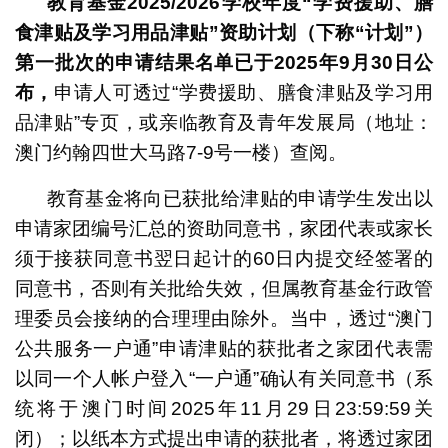
教育基金2025/2026
学校年度“学费援助、膳
食津贴及学习用品津贴”资助计划（下称“计划”）
第一批次的申请结果名单已于2025
年9
月30
日公
布，
申请人可透过“学费援助、膳食津贴及学习用
品津贴”专页，或亲临教育及青年发展局（地址：
澳门约翰四世大马路7-9号一楼）查阅。
教育基金将向已获批给津贴的申请学生发出以
申请家团编号汇总的资助同意书，家团代表或家长
须于接获同意书翌日起计的60日内提交经签署的
同意书，否则有关批给失效，但属教育基金行政管
理委员会接纳的合理理由除外。当中，透过“澳门
公共服务一户通”申请津贴的获批者之家团代表需
以同一个人帐户登入“一户通”确认有关同意书（系
统将于澳门时间2025年11月29日23:59:59关
闭）；以纸本方式提出申请的获批者，将透过家团