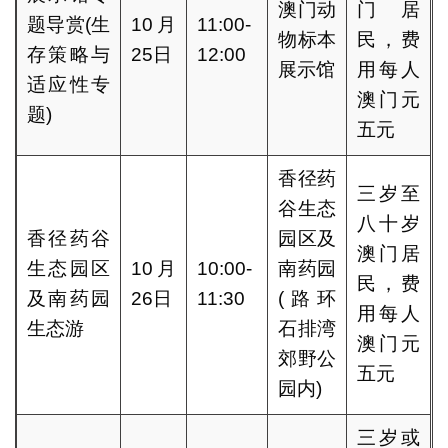
澳门动
门居
题导赏(生
10月
11:00-
物标本
民，费
存策略与
25日
12:00
展示馆
用每人
适应性专
澳门元
题)
五元
香径药
三岁至
谷生态
八十岁
香径药谷
园区及
澳门居
生态园区
10月
10:00-
南药园
民，费
及南药园
26日
11:30
(路环
用每人
生态游
石排湾
澳门元
郊野公
五元
园内)
三岁或