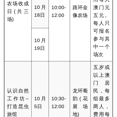
农场收成
10月
10:00-
路环金
澳门元
日(共三
18日
12:00
像农场
五元。
场)
每人只
可报名
参与其
10月
中一个
19日
场次
五岁或
以上澳
门居
认识自然
龙环葡
民，每
工作坊–
10月
10:30-
韵(花
组最多
打造昆虫
5日
12:00
展场
两人，
旅馆
地)
费用每