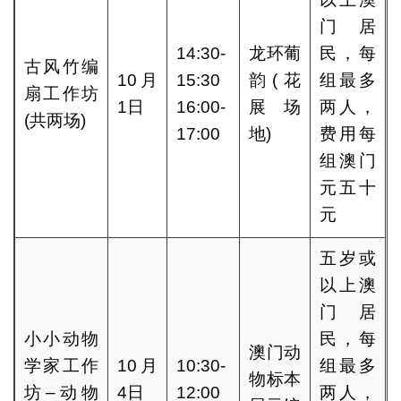
门居
14:30-
龙环葡
民，每
古风竹编
10月
15:30
韵(花
组最多
扇工作坊
1日
16:00-
展场
两人，
(共两场)
17:00
地)
费用每
组澳门
元五十
元
五岁或
以上澳
门居
小小动物
民，每
澳门动
学家工作
10月
10:30-
组最多
物标本
坊–动物
4日
12:00
两人，