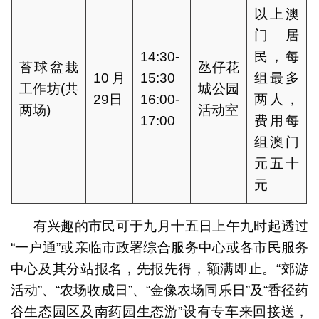
以上澳
门居
14:30-
民，每
苔球盆栽
氹仔花
10月
15:30
组最多
工作坊(共
城公园
29日
16:00-
两人，
两场)
活动室
17:00
费用每
组澳门
元五十
元
有兴趣的市民可于九月十五日上午九时起透过
“一户通”或亲临市政署综合服务中心或各市民服务
中心及其分站报名，先报先得，额满即止。“郊游
活动”、“农场收成日”、“金像农场同乐日”及“香径药
谷生态园区及南药园生态游”设有专车来回接送，