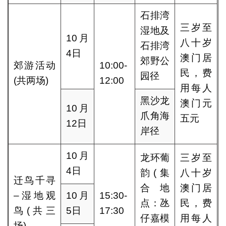
石排湾
三岁至
湿地及
10月
八十岁
石排湾
4日
澳门居
郊野公
郊游活动
10:00-
民，费
园径
(共两场)
12:00
用每人
黑沙龙
澳门元
10月
爪角海
五元
12日
岸径
10月
龙环葡
三岁至
4日
韵(集
八十岁
迁鸟千寻
合地
澳门居
–湿地观
10月
15:30-
点：氹
民，费
鸟(共三
5日
17:30
仔嘉模
用每人
场)