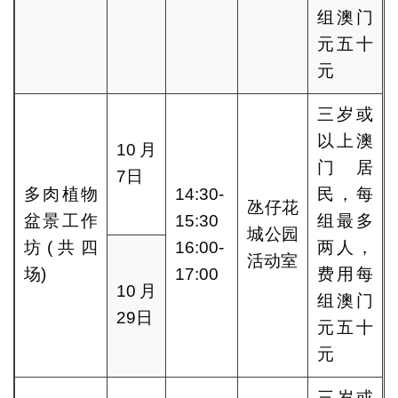
组澳门
元五十
元
三岁或
以上澳
10月
门居
7日
多肉植物
14:30-
民，每
氹仔花
盆景工作
15:30
组最多
城公园
坊(共四
16:00-
两人，
活动室
场)
17:00
费用每
10月
组澳门
29日
元五十
元
三岁或