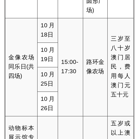
圆形广
场)
10月
18日
三岁至
八十岁
10月
金像农场
澳门居
19日
15:00-
路环金
同乐日(共
民，费
17:30
像农场
10月
四场)
用每人
25日
澳门元
五十元
10月
26日
五岁或
动物标本
以上澳
展示馆专