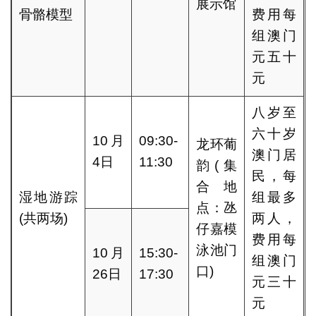
展示馆
骨骼模型
费用每
组澳门
元五十
元
八岁至
六十岁
10月
09:30-
龙环葡
澳门居
4日
11:30
韵(集
民，每
合地
湿地游踪
组最多
点：氹
(共两场)
两人，
仔嘉模
费用每
泳池门
10月
15:30-
组澳门
口)
26日
17:30
元三十
元