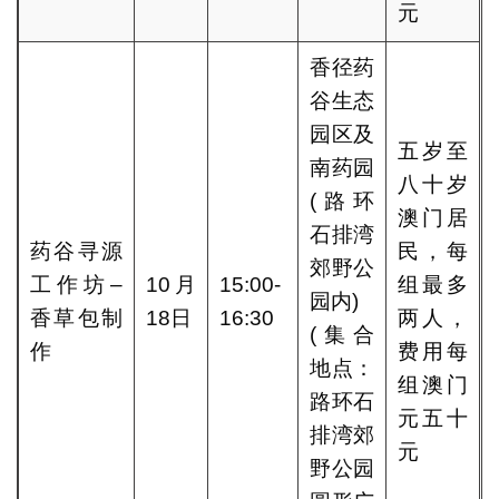
元
香径药
谷生态
园区及
五岁至
南药园
八十岁
(路环
澳门居
石排湾
药谷寻源
民，每
郊野公
工作坊–
10月
15:00-
组最多
园内)
香草包制
18日
16:30
两人，
(集合
作
费用每
地点：
组澳门
路环石
元五十
排湾郊
元
野公园