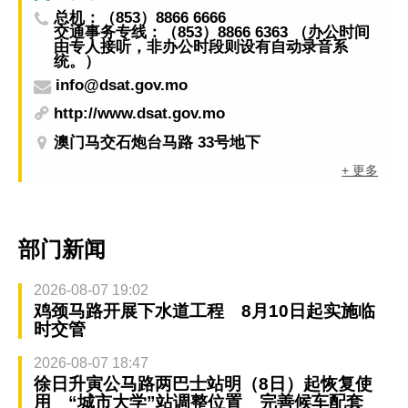
总机：（853）8866 6666
交通事务专线：（853）8866 6363 （办公时间
由专人接听，非办公时段则设有自动录音系
统。）
info@dsat.gov.mo
http://www.dsat.gov.mo
澳门马交石炮台马路 33号地下
+ 更多
部门新闻
2026-08-07 19:02
鸡颈马路开展下水道工程 8月10日起实施临
时交管
2026-08-07 18:47
徐日升寅公马路两巴士站明（8日）起恢复使
用 “城市大学”站调整位置 完善候车配套