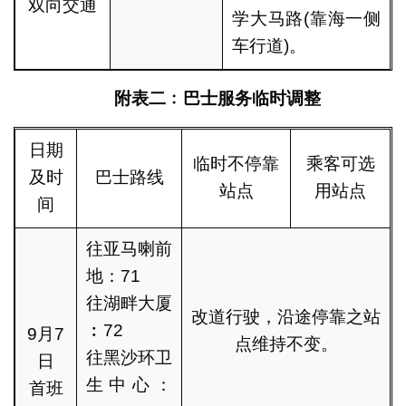
双向交通
学大马路(靠海一侧
车行道)。
附表二﹕巴士服务临时调整
日期
临时不停靠
乘客可选
及时
巴士路线
站点
用站点
间
往亚马喇前
地：71
往湖畔大厦
改道行驶，沿途停靠之站
︰72
9月7
点维持不变。
往黑沙环卫
日
生中心：
首班