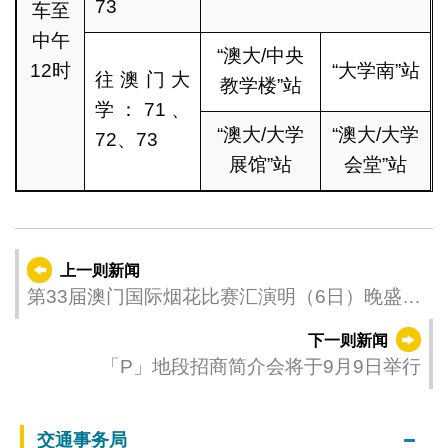
73
车至
中午
“澳大/中央
12时
“大学南”站
往澳门大
教学楼”站
学：71、
“澳大/大学
“澳大/大学
72、73
展馆”站
会堂”站
上一则新闻
第33届澳门国际烟花比赛汇演明（6日）晚盛大
开锣
下一则新闻
「P」地段招商简介会将于9月9日举行
交通事务局