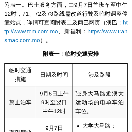
附表一。巴士服务方面，由9月7日首班车至中午
12时，71、72及73路线需改道行驶及临时调整停
靠站点，详情可查阅附表二及两巴网页（澳巴：
ht
tp://www.tcm.com.mo
、新福利：
https://www.tran
smac.com.mo
）。
附表一﹕临时交通安
排
临时交通
日期及时间
涉及路段
措施
9月6日上午
强身大马路近澳大
禁止泊车
9时至翌日
运动场的电单车泊
中午12时
车位。
大学大马路；
9月7日