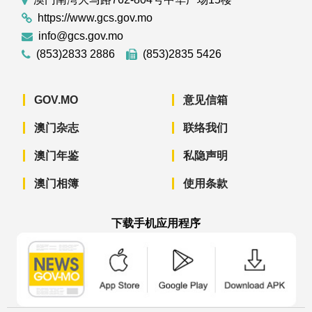
https://www.gcs.gov.mo
info@gcs.gov.mo
(853)2833 2886
(853)2835 5426
GOV.MO
意见信箱
澳门杂志
联络我们
澳门年鉴
私隐声明
澳门相簿
使用条款
下载手机应用程序
澳门政府新闻 APP - App Store 下载
澳门政府新闻 APP - Googl
澳门政府新闻 