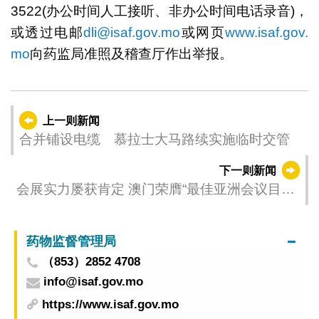
3522(办公时间人工接听、非办公时间电话录音)，
或透过电邮
dli@isaf.gov.mo
或网页
www.isaf.gov.
mo
向药监局准照及稽查厅作出举报。
上一则新闻
合并铺设电缆 慕拉士大马路续实施临时交管
下一则新闻
会展实力屡获肯定 澳门荣膺“最佳亚洲会议目的
地”
药物监督管理局
（853）2852 4708
info@isaf.gov.mo
https://www.isaf.gov.mo