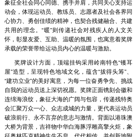
象征全社会同心同德、携手并肩，共同关心支持运
动会，体现运动员、教练员、志愿者及社会各界同
心协力、勇创佳绩的精神，也契合残健融合、共建
共用的理念。“暖”则传递社会对残疾人的人文关
怀，彰显友爱、互助、温暖的氛围，也寓意着奖牌
承载的荣誉带给运动员内心的温暖与激励。
奖牌设计方面，顶端挂钩采用岭南特色“镬耳
屋”造型，呈现特色地域文化，蕴含“拔得头筹”、
“建功立业”的美好寓意，为每一位奋勇争先、挑战
自我的运动员送上深切祝愿。奖牌正面镌刻会徽和
连绵海浪纹，象征大海的广阔与包容，传递残特奥
会汇聚万众一心、众志成城的力量，更代表运动员
破浪前行、永不言弃的意志与激情。背面以港珠澳
大桥为背景，吉祥物中华白海豚浮雕高擎火炬，象
征奥林匹克精神生生不息、代代相传，并创新地附