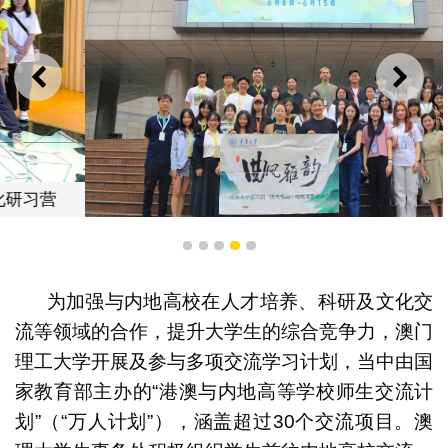
上一则
下一
澳门理工大学学生参加“曲风雅韵”传统文化体验营体验传
1
2
3
4
5
统非遗文化传承
为加强与内地高校在人才培养、科研及文化交
流等领域的合作，提升大学生的综合竞争力，澳门
理工大学开展及参与多项交流学习计划，当中由国
家教育部主办的“港澳与内地高等学校师生交流计
划”（“万人计划”），涵盖超过30个交流项目。澳