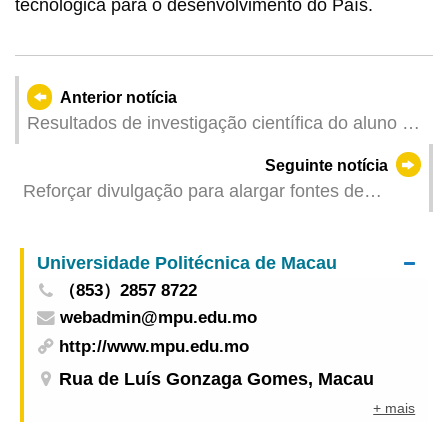
tecnológica para o desenvolvimento do País.
Anterior notícia
Resultados de investigação científica do aluno da
UPM foram seleccionados para a CVPR-
Seguinte notícia
conferência internacional mais prestigiada na
Reforçar divulgação para alargar fontes de
área de visão computacional
visitantes: Total de seguidores das 28 contas
oficiais da DST nas redes sociais supera 10
Universidade Politécnica de Macau
milhões
（853）2857 8722
webadmin@mpu.edu.mo
http://www.mpu.edu.mo
Rua de Luís Gonzaga Gomes, Macau
+ mais