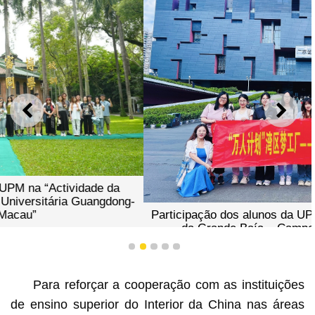
ANTERIOR
SEGU
Participação dos alunos da UPM na “Fábrica dos Sonhos
da Grande Baía – Campo Prático de Serviços
Linguísticos Internacionais”
1
2
3
4
5
Para reforçar a cooperação com as instituições
de ensino superior do Interior da China nas áreas