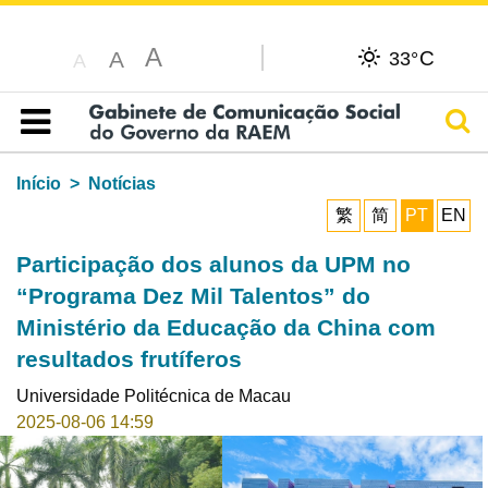
A
C
A
33°
A
Pesq
Índice
Início
Notícias
繁
简
PT
EN
Participação dos alunos da UPM no
“Programa Dez Mil Talentos” do
Ministério da Educação da China com
resultados frutíferos
Universidade Politécnica de Macau
2025-08-06 14:59