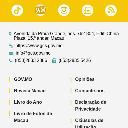
Avenida da Praia Grande, nos. 762-804, Edif. China
Plaza, 15.º andar, Macau
https://www.gcs.gov.mo
info@gcs.gov.mo
(853)2833 2886
(853)2835 5426
GOV.MO
Opiniões
Revista Macau
Contacte-nos
Livro do Ano
Declaração de
Privacidade
Livro de Fotos de
Macau
Cláusulas de
Utilização