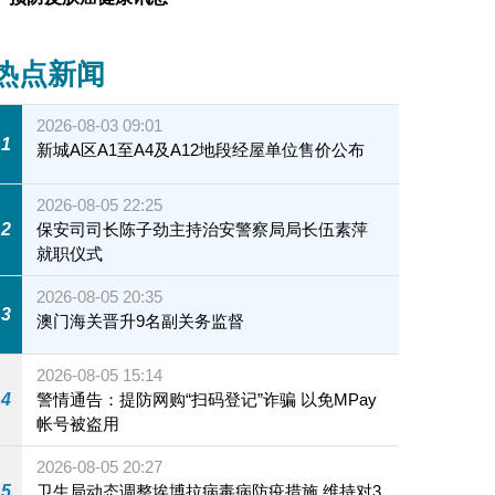
热点新闻
2026-08-03 09:01
1
新城A区A1至A4及A12地段经屋单位售价公布
2026-08-05 22:25
2
保安司司长陈子劲主持治安警察局局长伍素萍
就职仪式
2026-08-05 20:35
3
澳门海关晋升9名副关务监督
2026-08-05 15:14
4
警情通告：提防网购“扫码登记”诈骗 以免MPay
帐号被盗用
2026-08-05 20:27
5
卫生局动态调整埃博拉病毒病防疫措施 维持对3