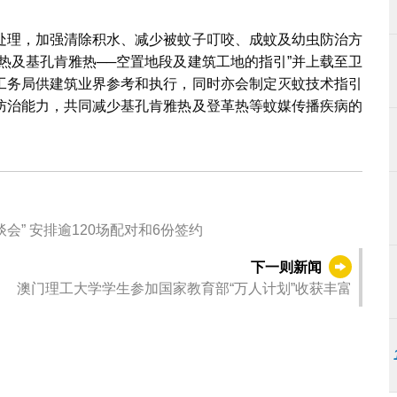
处理，加强清除积水、减少被蚊子叮咬、成蚊及幼虫防治方
热及基孔肯雅热──空置地段及建筑工地的指引”︁并上载至卫
工务局供建筑业界参考和执行，同时亦会制定灭蚊技术指引
防治能力，共同减少基孔肯雅热及登革热等蚊媒传播疾病的
招商局组团参与“中国与葡语国家企业经贸合作洽谈会” 安排逾120场配对和6份签约
下一则新闻
澳门理工大学学生参加国家教育部“万人计划”收获丰富