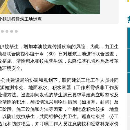
小组进行建筑工地巡查
1
2
3
4
5
伊蚊孳生，增加本澳蚊媒传播疾病的风险，为此，由卫生
地盘联合防控小组于今（30）日对建筑工地进行联合巡查，
蚊措施，清除积水和蚊虫孳生源，以降低基孔肯雅热及登革
地环境安全。
，在公共建设局的协调和规划下，联同建筑工地工作人员共同
源如测水处、地面积水、积水容器（工作所需或非工作所
处理方法。巡查期间发现的孳生源已要求承建商立即整改及
全清除的积水，须按情况采用物理措施（如填塞、封闭）及
工阶段、施工设施和方法等因素，个别地盘积水较多，地盘
，以防止蚊虫孳生，共同维护公共卫生。巡查结束后，劳工
热服和防蚊物品，并叮嘱工作人员注意防蚊和经常补充水份